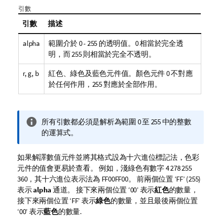
引數
引數
描述
alpha
範圍介於 0 - 255 的透明值。0 相當於完全透
明，而 255 則相當於完全不透明。
r, g, b
紅色、綠色及藍色元件值。顏色元件 0 不對應
於任何作用，255 對應於全部作用。
資
所有引數都必須是解析為範圍 0 至 255 中的整數
訊
的運算式。
備
註
如果解譯數值元件並將其格式設為十六進位標記法，色彩
元件的值會更易於查看。 例如，淺綠色有數字 4 278 255
360，其十六進位表示法為
FF00FF00
。 前兩個位置 ‘
FF
’ (255)
表示
alpha
通道。 接下來兩個位置 ‘
00
’ 表示
紅色
的數量，
接下來兩個位置 ‘
FF
’ 表示
綠色
的數量，並且最後兩個位置
‘
00
’ 表示
藍色
的數量.