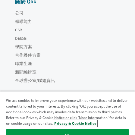
關於 Qlik
公司
領導能力
CSR
DEI&B
學院方案
合作夥伴方案
職業生涯
新聞編輯室
全球辦公室/聯絡資訊
We use cookies to improve your experience with our websites and to deliver
content tailored to your interests. By clicking ‘Ok’, you accept the use of
Qlik 社群
additional cookies which may involve data transmission to third parties.
Refer to our Privacy & Cookie Notice or click ‘More Information’ for details
on cookie usage on our sites.
Privacy & Cookie Notice
法律合約
產品條款
Legal Policies
法律條規