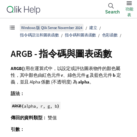
功能
Search
表
Windows 版 Qlik Sense November 2024
建立
指令碼語法和圖表函數
指令碼和圖表函數
色彩函數
ARGB
- 指令碼與圖表函數
ARGB()
用在運算式中，以設定或評估圖表物件的顏色屬
性，其中顏色由紅色元件
r
、綠色元件
g
及藍色元件
b
定
義，並且 Alpha 係數 (不透明度) 為
alpha
。
語法：
ARGB(
)
alpha, r, g, b
傳回的資料類型：
雙值
引數：