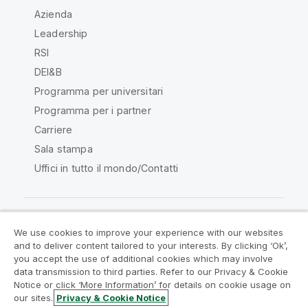
Azienda
Leadership
RSI
DEI&B
Programma per universitari
Programma per i partner
Carriere
Sala stampa
Uffici in tutto il mondo/Contatti
We use cookies to improve your experience with our websites
Qlik Community
and to deliver content tailored to your interests. By clicking ‘Ok’,
you accept the use of additional cookies which may involve
data transmission to third parties. Refer to our Privacy & Cookie
Contratti
Termini del prodotto
Notice or click ‘More Information’ for details on cookie usage on
Legal Policies
Note Legali
our sites.
Privacy & Cookie Notice