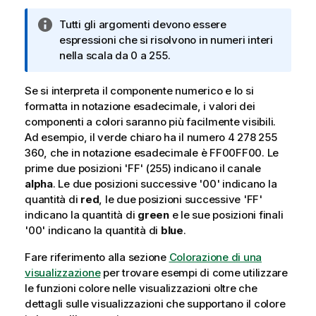
N
Tutti gli argomenti devono essere
o
espressioni che si risolvono in numeri interi
t
nella scala da 0 a 255.
a
i
Se si interpreta il componente numerico e lo si
n
formatta in notazione esadecimale, i valori dei
f
componenti a colori saranno più facilmente visibili.
o
Ad esempio, il verde chiaro ha il numero 4 278 255
r
360, che in notazione esadecimale è
FF00FF00
. Le
m
prime due posizioni '
FF
' (255) indicano il canale
a
alpha
. Le due posizioni successive '
00
' indicano la
t
quantità di
red
, le due posizioni successive '
FF
'
i
indicano la quantità di
green
e le sue posizioni finali
c
'
00
' indicano la quantità di
blue
.
a
Fare riferimento alla sezione
Colorazione di una
visualizzazione
per trovare esempi di come utilizzare
le funzioni colore nelle visualizzazioni oltre che
dettagli sulle visualizzazioni che supportano il colore