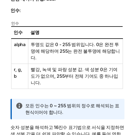
인수:
인수
인수
설명
alpha
투명도 값은 0 - 255 범위입니다. 0은 완전 투
명에 해당하며 255는 완전 불투명에 해당합니
다.
r, g,
빨강, 녹색 및 파랑 성분 값. 색 성분 0은 기여
b
도가 없으며, 255부터 전체 기여도 중 하나입
니다.
정
모든 인수는 0 ~ 255 범위의 정수로 해석되는 표
보
현식이어야 합니다.
메
모
숫자 성분을 해석하고 16진수 표기법으로 서식을 지정하면
색 성분 값을 더 쉽게 파악할 수 있습니다. 예를 들어 연한