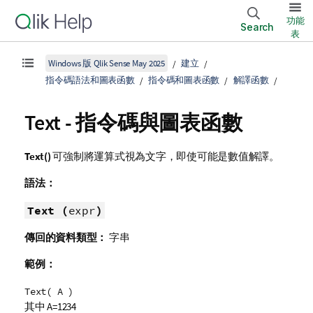
功能
Search
表
Windows 版 Qlik Sense May 2025
建立
指令碼語法和圖表函數
指令碼和圖表函數
解譯函數
Text - 指令碼與圖表函數
Text()
可強制將運算式視為文字，即使可能是數值解譯。
語法：
Text (
expr
)
傳回的資料類型：
字串
範例：
Text( A )
其中 A=1234