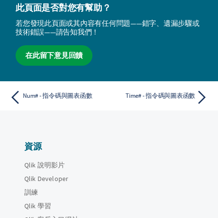
此頁面是否對您有幫助？
若您發現此頁面或其內容有任何問題——錯字、遺漏步驟或
技術錯誤——請告知我們！
在此留下意見回饋
Num# - 指令碼與圖表函數
Time# - 指令碼與圖表函數
資源
Qlik 說明影片
Qlik Developer
訓練
Qlik 學習