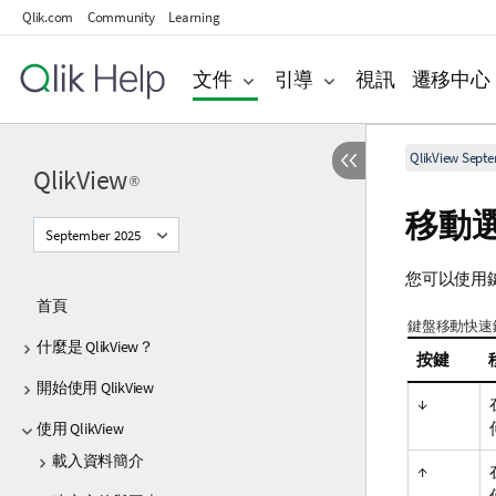
Qlik.com
Community
Learning
文件
引導
視訊
遷移中心
QlikView Sept
QlikView
®
移動
September 2025
您可以使用
首頁
鍵盤移動快速
什麼是 QlikView？
按鍵
開始使用 QlikView
↓
使用 QlikView
載入資料簡介
↑