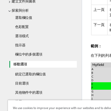
建立文件與圖表
上一頁
探索與分析
選取欄位值
下一頁
色彩配置
選項樣式
指示器
範例：
欄位中的多個選項
在下列的列表
移動選項
鎖定已選取的欄位值
目前選項
其他物件中的選項
搜尋
We use cookies to improve your experience with our websites and to deliv
進階搜尋對話方塊