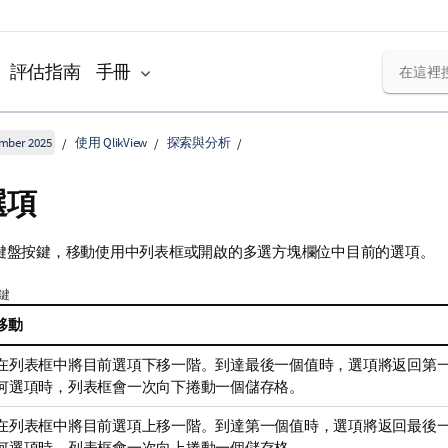
評估指南
手冊
ember 2025
使用 QlikView
探索與分析
選項
鍵盤按鍵，移動使用中列表框或開啟的多選方塊欄位中目前的選項。
鍵
移動
在列表框中將目前選項下移一階。到達最後一個值時，選項將返回第
何選項時，列表框會一次向下捲動一個儲存格。
在列表框中將目前選項上移一階。到達第一個值時，選項將返回最後
何選項時，列表框會一次向上捲動一個儲存格。