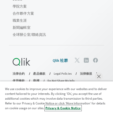
學院方案
合作夥伴方案
職業生涯
新聞編輯室
全球辦公室/聯絡資訊
Qlik 社群
法律合約
產品條款
Legal Policies
法律條規
使用條款
商標
Do Not Share My Info
© 1993-2026 QlikTech International AB。保留所有權利。
We use cookies to improve your experience with our websites and to deliver
content tailored to your interests. By clicking ‘Ok’, you accept the use of
additional cookies which may involve data transmission to third parties.
Refer to our Privacy & Cookie Notice or click ‘More Information’ for details
加入分析現代化計畫
on cookie usage on our sites.
Privacy & Cookie Notice
立即聊天