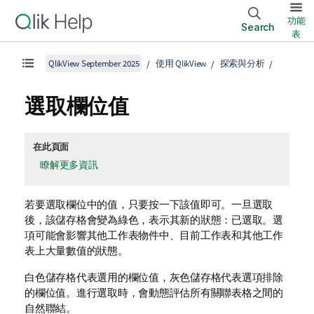
功能
Search
表
QlikView September 2025
使用 QlikView
探索與分析
選取欄位值
在此頁面
瞭解更多資訊
若要選取欄位中的值，只要按一下該值即可。一旦選取
後，該儲存格會變為綠色，表示其新的狀態：已選取。選
項可能會影響其他工作表物件中、目前工作表和其他工作
表上大量數值的狀態。
白色儲存格代表選用的欄位值，灰色儲存格代表選項排除
的欄位值。進行選取時，會動態評估所有關聯表格之間的
自然聯結。