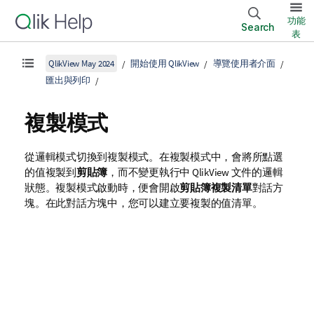
功能
Search
表
QlikView May 2024
開始使用 QlikView
導覽使用者介面
匯出與列印
複製模式
從邏輯模式切換到複製模式。在複製模式中，會將所點選
的值複製到
剪貼簿
，而不變更執行中 QlikView 文件的邏輯
狀態。複製模式啟動時，便會開啟
剪貼簿複製清單
對話方
塊。在此對話方塊中，您可以建立要複製的值清單。