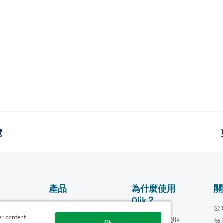
題
覽
產品
為什麼使用
關
Qlik？
資料整合和品質
影片
公
er content
為什麼使用 Qlik
oper
領
Ok