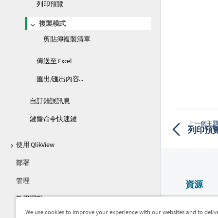
列印預覽
複製模式
剪貼簿複製清單
傳送至 Excel
匯出/匯出內容...
自訂錯誤訊息
鍵盤命令快速鍵
上一個主
列印預
使用 QlikView
部署
管理
資源
教學課程
Qlik 說明
We use cookies to improve your experience with our websites and to deliv
指南
Qlik Devel