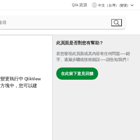
Qlik 資源
中文（台灣） (變更)
此頁面是否對您有幫助？
若您發現此頁面或其內容有任何問題——錯
字、遺漏步驟或技術錯誤——請告知我們！
在此留下意見回饋
更執行中 QlikView
話方塊中，您可以建