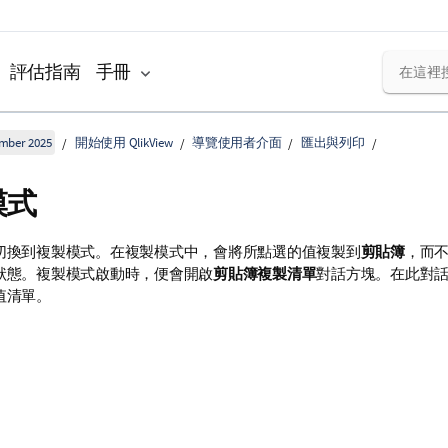
評估指南
手冊
ember 2025
開始使用 QlikView
導覽使用者介面
匯出與列印
模式
切換到複製模式。在複製模式中，會將所點選的值複製到
剪貼簿
，而不變
狀態。複製模式啟動時，便會開啟
剪貼簿複製清單
對話方塊。在此對
值清單。