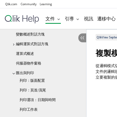
Qlik.com
Community
Learning
使用者喜好設定：一般
工具列和狀態列
文件
引導
視訊
遷移中心
編輯指令碼對話方塊
變數概述對話方塊
QlikView Sept
編輯運算式對話方塊
複製
運算式概述
伺服器物件窗格
從邏輯模式
文件的邏輯
匯出與列印
立要複製的
列印：版面配置
列印：頁首/頁尾
列印選項：日期與時間
列印工作表