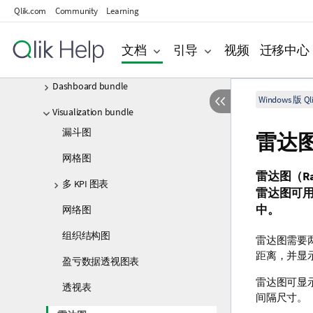
基准线
Qlik.com
Community
Learning
创建自定义工具提示
文档
引导
视频
迁移中心
可视化中的 Null 值
Dashboard bundle
Windows 版 Qli
Visualization bundle
漏斗图
雷达
网格图
雷达图（
R
多 KPI 图表
雷达图可
中。
网络图
组织结构图
雷达图需要
距离，并显
盈亏数据透视图表
雷达图可显
透视表
间隔尺寸。