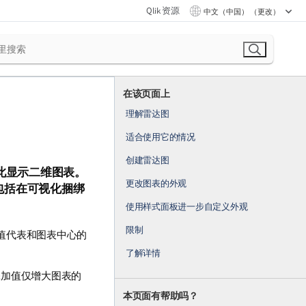
Qlik 资源
中文（中国） （更改）
在该页面上
理解雷达图
适合使用它的情况
创建雷达图
此显示二维图表。
更改图表的外观
包括在可视化捆绑
使用样式面板进一步自定义外观
限制
个值代表和图表中心的
。
了解详情
添加值仅增大图表的
本页面有帮助吗？