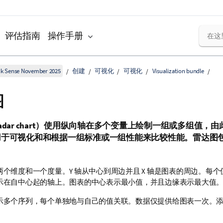
评估指南
操作手册
k Sense November 2025
创建
可视化
可视化
Visualization bundle
图
adar chart
）使用纵向轴在多个变量上绘制一组或多组值，由
用于可视化和和根据一组标准或一组性能来比较性能。
雷达图
两个维度和一个度量。Y 轴从中心到周边并且 X 轴是图表的周边。每
示在自中心起的轴上。图表的中心表示最小值，并且边缘表示最大值
示多个序列，每个单独地与自己的值关联。数据仅提供给图表一次。