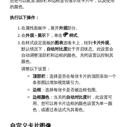
您还可以配置顶部栏和边框是否显示在卡片中，以及使用
的颜色。
执行以下操作：
在属性面板中，展开
外观
部分。
在
外观
>
展示
下，单击
样式
。
在样式设定面板的
图表
选项卡上，转到
卡片外观
。
默认情况下，
自动对比度
处于开启状态。此设置会
自动调整顶部栏和边框的颜色。关闭设置以控制其
颜色。
调整以下设置：
顶部栏
：选择是否在每张卡片的顶部添加一个
条形图以增加视觉吸引力。
边框
：选择每张卡是否被边框包围。
边框颜色
：当关闭
自动对比度
时，此设置可
用。您可以将卡片边框的颜色设置为单一颜
色，或通过表达式为其着色。
自定义卡片图像