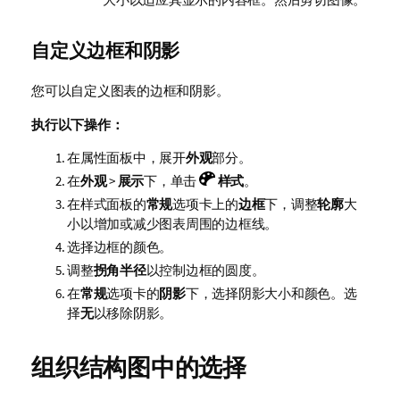
自定义边框和阴影
您可以自定义图表的边框和阴影。
执行以下操作：
在属性面板中，展开
外观
部分。
在
外观
>
展示
下，单击
样式
。
在样式面板的
常规
选项卡上的
边框
下，调整
轮廓
大
小以增加或减少图表周围的边框线。
选择边框的颜色。
调整
拐角半径
以控制边框的圆度。
在
常规
选项卡的
阴影
下，选择阴影大小和颜色。选
择
无
以移除阴影。
组织结构图中的选择