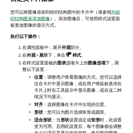
您可以将图像添加到组织结构图中的卡片中（请参阅
为组
织结构图表添加图像
）。添加图像后，可使用样式设置面
板更改图像的显示方式。
执行以下操作：
在属性面板中，展开
外观
部分。
在
外观
>
展示
下，单击
样式
。
在样式设置面板的
图表
选项卡上的
图像选项
下，调
整以下设置：
位置
：调整用户查看图像的方式。您可以选择
仅在卡片中显示图像，或在用户将鼠标悬停在
卡片上时在工具提示中显示图像，或在这二种
情况下均显示。
对齐
：选择图像在卡片中出现的位置。
形状
：您可以为图片选择矩形或圆形。
适合形状
：当
形状
设置设定成
矩形
时，此设置
变为可用。启用此设置后，每个图像都会调整
大小以适应其显示的内容框。然后剪切图像。