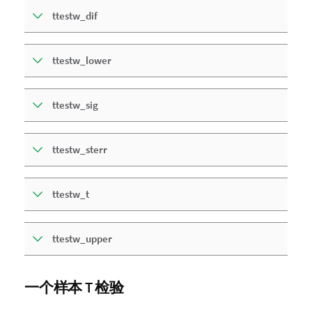
ttestw_dif
ttestw_lower
ttestw_sig
ttestw_sterr
ttestw_t
ttestw_upper
一个样本 T 检验