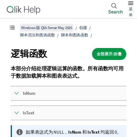
菜
Search
单
Windows 版 Qlik Sense May 2025
创建
脚本语法和图表函数
脚本和图表函数
逻辑函数
全部展开/折叠
本部分介绍处理逻辑运算的函数。所有函数均可用
于数据加载脚本和图表表达式。
IsNum
IsText
信
如果表达式为
NULL
，
IsNum
和
IsText
均返回 0。