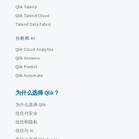
Qlik Talend
Qlik Talend Cloud
Talend Data Fabric
分析和 AI
Qlik Cloud Analytics
Qlik Answers
Qlik Predict
Qlik Automate
为什么选择 Qlik？
为什么选择 Qlik
信任与安全
信任和隐私
信任与 AI