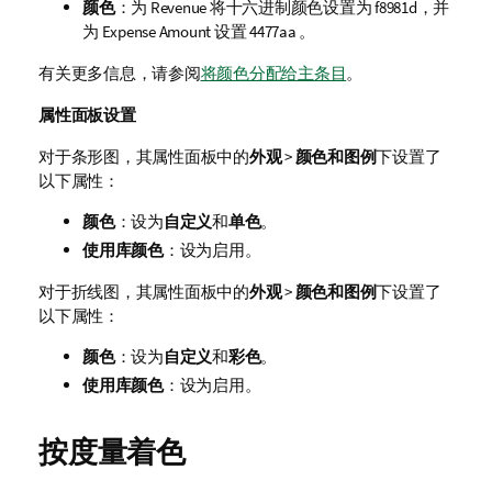
颜色
：为
Revenue
将十六进制颜色设置为
f8981d
，并
为
Expense Amount
设置
4477aa
。
有关更多信息，请参阅
将颜色分配给主条目
。
属性面板设置
对于条形图，其属性面板中的
外观
>
颜色和图例
下设置了
以下属性：
颜色
：设为
自定义
和
单色
。
使用库颜色
：设为启用。
对于折线图，其属性面板中的
外观
>
颜色和图例
下设置了
以下属性：
颜色
：设为
自定义
和
彩色
。
使用库颜色
：设为启用。
按度量着色