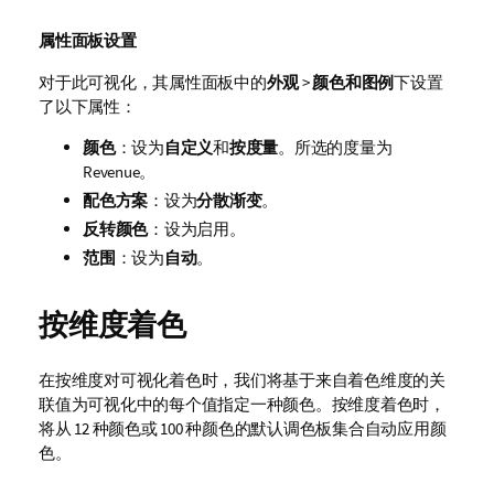
属性面板设置
对于此可视化，其属性面板中的
外观
>
颜色和图例
下设置
了以下属性：
颜色
：设为
自定义
和
按度量
。所选的度量为
Revenue
。
配色方案
：设为
分散渐变
。
反转颜色
：设为启用。
范围
：设为
自动
。
按维度着色
在按维度对可视化着色时，我们将基于来自着色维度的关
联值为可视化中的每个值指定一种颜色。按维度着色时，
将从 12 种颜色或 100 种颜色的默认调色板集合自动应用颜
色。