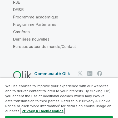
RSE
DEI&B
Programme académique
Programme Partenaires
Carrières
Dernières nouvelles
Bureaux autour du monde/Contact
Communauté Qlik
We use cookies to improve your experience with our websites
Contrats juridiques
and to deliver content tailored to your interests. By clicking ‘Ok’,
Conditions d'utilisation des produits
you accept the use of additional cookies which may involve
data transmission to third parties. Refer to our Privacy & Cookie
Legal Policies
Conditions légales
Notice or click ‘More Information’ for details on cookie usage on
Conditions d'utilisation
Marques
our sites.
Privacy & Cookie Notice
Do Not Share My Info