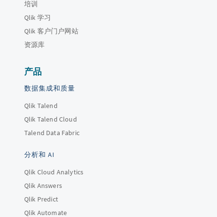
培训
Qlik 学习
Qlik 客户门户网站
资源库
产品
数据集成和质量
Qlik Talend
Qlik Talend Cloud
Talend Data Fabric
分析和 AI
Qlik Cloud Analytics
Qlik Answers
Qlik Predict
Qlik Automate