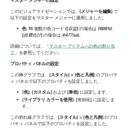
マスター メジャーの設定
このビジュアライゼーションでは、[
メジャーを編集
] で
以下の設定をマスター メジャーに適用しました。
色
: 16 進数の色コード ([
収益
] の場合は
f8981d
、
[
経費合計
] の場合は
4477aa
)。
詳細については、「
マスター アイテムへの色の割り当
て
」を参照してください。
プロパティ パネルの設定
この棒グラフでは、[
スタイル
] > [
色と凡例
] のプロパテ
ィ パネルで以下のプロパティを設定しました。
[
色
]: [
カスタム
] および [
単色
] に設定します。
[
ライブラリ カラーを使用
]: [有効化] に設定しま
す。
この折れ線グラフでは、[
スタイル
] > [
色と凡例
] のプロ
パティ パネルで以下のプロパティを設定しました。