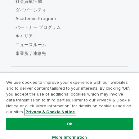
社会貢献活動
ダイバーシティ
Academic Program
パートナー プログラム
キャリア
ニュースルーム
事業所 / 連絡先
We use cookies to improve your experience with our websites
Qlik コミュニティ
and to deliver content tailored to your interests. By clicking ‘Ok’,
you accept the use of additional cookies which may involve
data transmission to third parties. Refer to our Privacy & Cookie
法的契約
製品規約
Legal Policies
Notice or click ‘More Information’ for details on cookie usage on
リーガルポリシー
利用規約
商標
our sites.
Privacy & Cookie Notice
Do Not Share My Info
Ok
Copyright © 1993-2026 QlikTech International AB.無断複写・
転載を禁じます。
More Information