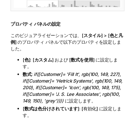
プロパティ パネルの設定
このビジュアライゼーションでは、[
スタイル
] > [
色と凡
例
] のプロパティ パネルで以下のプロパティを設定しま
した。
[
色
]: [
カスタム
] および [
数式を使用
] に設定しま
す。
数式
:
if([Customer]= 'Fill It', rgb(100, 149, 227),
if([Customer]= 'Hetrick Systems', rgb(100, 149,
200), if([Customer]= 'Icon', rgb(100, 149, 175),
if([Customer]= 'J. S. Lee Associates', rgb(100,
149, 150), 'grey'))))
に設定します。
[
数式は色分けされています
]: [有効化] に設定しま
す。