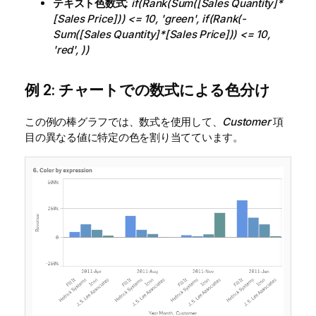
テキスト色数式
:
if(Rank(Sum([Sales Quantity]*
[Sales Price])) <= 10, 'green', if(Rank(-
Sum([Sales Quantity]*[Sales Price])) <= 10,
'red', ))
例 2: チャートでの数式による色分け
この例の棒グラフでは、数式を使用して、
Customer
項
目の異なる値に特定の色を割り当てています。