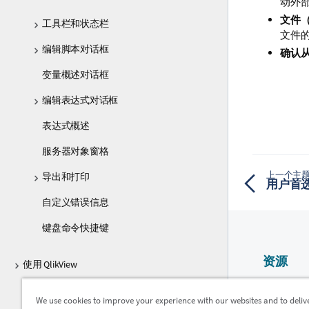
动外部程
文件
工具栏和状态栏
文件的 
编辑脚本对话框
确认
变量概述对话框
编辑表达式对话框
表达式概述
服务器对象窗格
上一个主
导出和打印
用户首
自定义错误信息
键盘命令快捷键
资源
使用 QlikView
Qlik 帮助
部署
We use cookies to improve your experience with our websites and to deliv
Qlik Devel