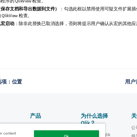
序的 QlikView 检查。
（保存文档和导出数据到文件）
：勾选此框以禁用使用可疑文件扩展插
QlikView 检查。
从宏启动
：除非此替换已取消选择，否则将提示用户确认从宏的其他应
题
选项：位置
用户
产品
为什么选择
关
Qlik？
数据集成和质量
视频
公
er content
为什么选择 Qlik
oper
领
Ok