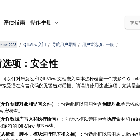
评估指南
操作手册
ember 2025
QlikView 入门
导航用户界面
用户首选项：一般
首选项：安全性
以针对恶意宏和 QlikView 文档嵌入脚本选择覆盖一个或多个 QlikV
户接受潜在有害代码的无警告对话框。请谨慎使用这些选项，尤其是
（允许创建对象和访问文件）
：勾选此框以禁用包含
创建对象
单元格或
View 宏检查。
（允许数据库写入和执行语句）
：勾选此框以禁用包含
执行
命令和
sele
限定符的 QlikView 脚本检查。
（从按钮，脚本，模块运行程序和文档）
：勾选此框以禁用从 QlikVi