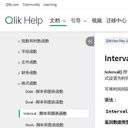
Qlik.com
Community
Learning
计数函数
文档
引导
视频
迁移中心
日期和时间函数
文档函数
指数和对数函数
QlikView May 2
字段函数
Inte
文件函数
Interval()
用
财务函数
式设置为时
格式函数
可将时间间
Date - 脚本和图表函数
语法：
Dual - 脚本和图表函数
Interval
Interval - 脚本和图表函数
返回数据类
Num - 脚本和图表函数