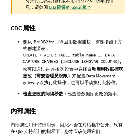
有关特定驱动程序版本附带的 GSKit 版本的信
释
息，请参阅
DB2 附带的 GSKit 版本
CDC 属性
要从
IBM DB2 for LUW
启用数据捕获，需要按如下方
式创建源表：
CREATE / ALTER TABLE table-name …. DATA
CAPTURE CHANGES [INCLUDE LONGVAR COLUMNS];
您可以通过在
连接器
设置中选择
自动启用数据捕获
更改（需要管理员权限）
来配置
Data Movement
gateway
以执行此操作，也可以手动执行此操作。
检查更改的间隔秒数：
检查源数据库更改的频率。
内部属性
内部属性用于特殊用例，因此不会在对话框中公开。只有
在
Qlik
支持部门的指示下，您才应该使用它们。