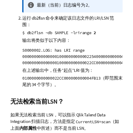
信
最新（当前）日志编号为 2。
息
运行 db2flsn 命令来确定该日志文件的 LRI/LSN 范
注
围：
释
$ db2flsn -db SAMPLE -lrirange
2
输出将类似于以下内容：
S0000002.LOG: has LRI range

00000000000000010000000000002254000000000004F9A6 
000000000000000100000000000022CC000000000004FB13
在上述输出中，任务“起点”LRI 值为：
（即范围末
0100000000000022CC000000000004FB13
尾的 34 个字节）。
无法检索当前LSN？
如果无法检索当前 LSN，可以指示
Qlik Talend Data
Integration
扫描日志，方法是指定
（如
CurrentLSN=scan
上面
内部
属性
中所述）而不是当前 LSN。