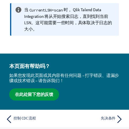
信
当
时，
Qlik Talend Data
CurrentLSN=scan
息
Integration
将从开始搜索日志，直到找到当前
注
LSN。这可能需要一些时间，具体取决于日志的
释
大小。
本页面有帮助吗？
如果您发现此页面或其内容有任何问题 – 打字错误、遗漏步
骤或技术错误 – 请告诉我们！
在此处留下您的反馈
控制 CDC 流程
先决条件