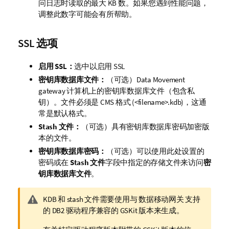
问日志时读取的最大 KB 数。如果您遇到性能问题，
调整此数字可能会有所帮助。
SSL 选项
启用 SSL：
选中以启用 SSL
密钥库数据库文件：
（可选）
Data Movement
gateway
计算机上的密钥库数据库文件（包含私
钥）。文件必须是 CMS 格式 (<filename>.kdb)，这通
常是默认格式。
Stash 文件：
（可选）具有密钥库数据库密码加密版
本的文件。
密钥库数据库密码：
（可选）可以使用此处设置的
密码或在
Stash 文件
字段中指定的存储文件来访问
密
钥库数据库文件
。
警
KDB 和 stash 文件需要使用与
数据移动网关
支持
告
的 DB2 驱动程序兼容的 GSKit 版本来生成。
注