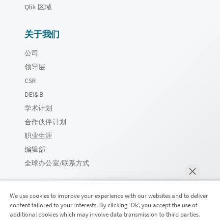
Qlik 区域
关于我们
公司
领导层
CSR
DEI&B
学术计划
合作伙伴计划
职业生涯
编辑部
全球办公室/联系方式
We use cookies to improve your experience with our websites and to deliver
content tailored to your interests. By clicking ‘Ok’, you accept the use of
Qlik 社区
additional cookies which may involve data transmission to third parties.