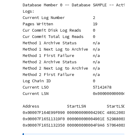
Database Member 0 -- Database SAMPLE -- Active -
Logs:

Current Log Number            2

Pages Written                 19

Cur Commit Disk Log Reads     0

Cur Commit Total Log Reads    0

Method 1 Archive Status       n/a

Method 1 Next Log to Archive  n/a

Method 1 First Failure        n/a

Method 2 Archive Status       n/a

Method 2 Next Log to Archive  n/a

Method 2 First Failure        n/a

Log Chain ID                  0

Current LSO                   57142478

Current LSN                   0x000000000004FB14

Address            StartLSN         StartLSO    State Size     
0x00007F164E99F090 00000000000429EC 48912001    
0x00007F16511319F0 000000000004901E 52988001    