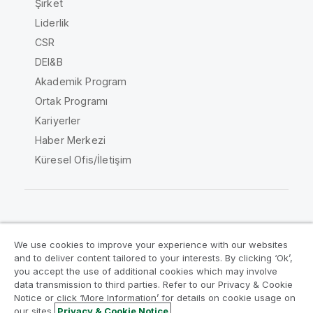
Şirket
Liderlik
CSR
DEI&B
Akademik Program
Ortak Programı
Kariyerler
Haber Merkezi
Küresel Ofis/İletişim
Qlik Topluluğu
We use cookies to improve your experience with our websites
and to deliver content tailored to your interests. By clicking ‘Ok’,
Yasal sözleşmeler
Ürün Koşulları
you accept the use of additional cookies which may involve
data transmission to third parties. Refer to our Privacy & Cookie
Legal Policies
Legal Policies
Notice or click ‘More Information’ for details on cookie usage on
Kullanım koşulları
Ticari markalar
our sites.
Privacy & Cookie Notice