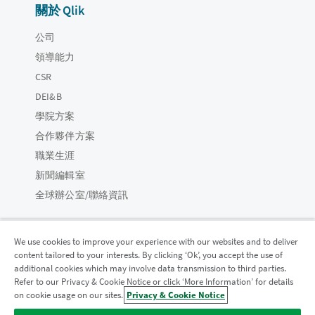
關於 Qlik
公司
領導能力
CSR
DEI&B
學院方案
合作夥伴方案
職業生涯
新聞編輯室
全球辦公室/聯絡資訊
We use cookies to improve your experience with our websites and to deliver
content tailored to your interests. By clicking ‘Ok’, you accept the use of
Qlik 社群
additional cookies which may involve data transmission to third parties.
Refer to our Privacy & Cookie Notice or click ‘More Information’ for details
on cookie usage on our sites.
Privacy & Cookie Notice
法律合約
產品條款
Legal Policies
法律條規