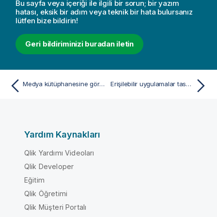
Bu sayfa veya içeriği ile ilgili bir sorun; bir yazım
hatası, eksik bir adım veya teknik bir hata bulursanız
lütfen bize bildirin!
Geri bildiriminizi buradan iletin
Medya kütüphanesine görüntü dosyaları yükleme
Erişilebilir uygulamalar tasarlamak için en iyi uygulamalar
Yardım Kaynakları
Qlik Yardımı Videoları
Qlik Developer
Eğitim
Qlik Öğretimi
Qlik Müşteri Portalı