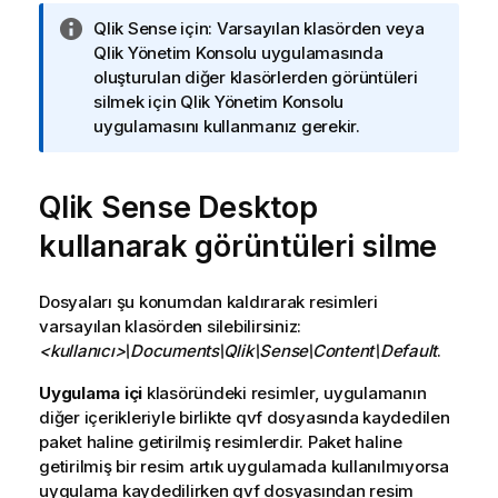
B
Qlik Sense
için: Varsayılan klasörden veya
i
Qlik Yönetim Konsolu
uygulamasında
l
oluşturulan diğer klasörlerden görüntüleri
g
silmek için
Qlik Yönetim Konsolu
i
uygulamasını kullanmanız gerekir.
n
o
Qlik Sense Desktop
t
u
kullanarak görüntüleri silme
Dosyaları şu konumdan kaldırarak resimleri
varsayılan klasörden silebilirsiniz:
<kullanıcı>
\Documents\Qlik\Sense\Content\Default
.
Uygulama içi
klasöründeki resimler, uygulamanın
diğer içerikleriyle birlikte qvf dosyasında kaydedilen
paket haline getirilmiş resimlerdir. Paket haline
getirilmiş bir resim artık uygulamada kullanılmıyorsa
uygulama kaydedilirken qvf dosyasından resim