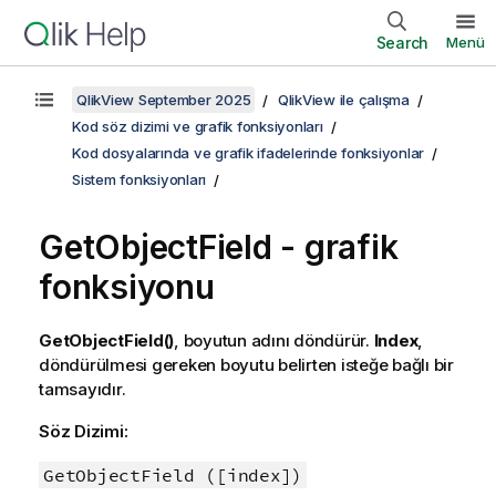
Search
Menü
QlikView September 2025
QlikView ile çalışma
Kod söz dizimi ve grafik fonksiyonları
Kod dosyalarında ve grafik ifadelerinde fonksiyonlar
Sistem fonksiyonları
GetObjectField - grafik
fonksiyonu
GetObjectField()
, boyutun adını döndürür.
Index
,
döndürülmesi gereken boyutu belirten isteğe bağlı bir
tamsayıdır.
Söz Dizimi:
GetObjectField ([index])