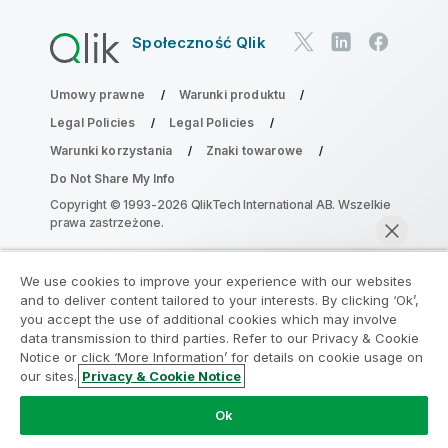
Społeczność Qlik
Umowy prawne
Warunki produktu
Legal Policies
Legal Policies
Warunki korzystania
Znaki towarowe
Do Not Share My Info
Copyright © 1993-2026 QlikTech International AB. Wszelkie
prawa zastrzeżone.
We use cookies to improve your experience with our websites
Dołącz do Programu Modernizacji
and to deliver content tailored to your interests. By clicking ‘Ok’,
Analityki
you accept the use of additional cookies which may involve
data transmission to third parties. Refer to our Privacy & Cookie
Notice or click ‘More Information’ for details on cookie usage on
Przeprowadź modernizację bez szkody dla Twoich
our sites.
Privacy & Cookie Notice
cennych aplikacji QlikView za pomocą programu
Rozmawiaj teraz
Analytics Modernization Program.
Kliknij tutaj
aby
Ok
uzyskać więcej informacji lub skontaktuj się z nami: