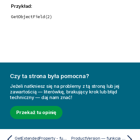
Przykład:
GetObjectField(2)
Czy ta strona była pomocna?
Jeżeli natkniesz się na problemy z tą stroną lub jej
zawartością — literówkę, brakujący krok lub błąd
techniczny — daj nam znać!
Przekaż tu opinię
GetExtendedProperty - funkcja wykresu
ProductVersion — funkcja skryptu i funkcja wykresu