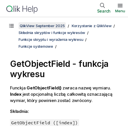
Search
Menu
QlikView September 2025
Korzystanie z QlikView
Składnia skryptów i funkcje wykresów
Funkcje skryptu i wyrażenia wykresu
Funkcje systemowe
GetObjectField - funkcja
wykresu
Funckja
GetObjectField()
zwraca nazwę wymiaru.
Index
jest opcjonalną liczbą całkowitą oznaczającą
wymiar, który powinien zostać zwrócony.
Składnia:
GetObjectField ([index])