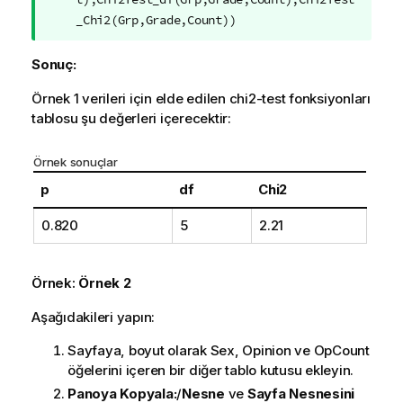
n
_Chi2(Grp,Grade,Count))
o
t
Sonuç:
u
Örnek 1 verileri için elde edilen
chi2-test
fonksiyonları
tablosu şu değerleri içerecektir:
Örnek sonuçlar
p
df
Chi2
0.820
5
2.21
Örnek:
Örnek 2
Aşağıdakileri yapın:
Sayfaya, boyut olarak
Sex
,
Opinion
ve
OpCount
öğelerini içeren bir diğer tablo kutusu ekleyin.
Panoya Kopyala:
/
Nesne
ve
Sayfa Nesnesini