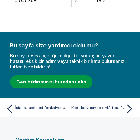
0.000308
2
16.2
Bu sayfa size yardımcı oldu mu?
Bu sayfa veya içeriği ile ilgili bir sorun; bir yazım
hatası, eksik bir adım veya teknik bir hata bulursanız
lütfen bize bildirin!
Geri bildiriminizi buradan iletin
İstatistiksel test fonksiyonu örnekleri
Kod dosyasında chi2-test fonksiyonlarının kullanımına ilişkin örnekler