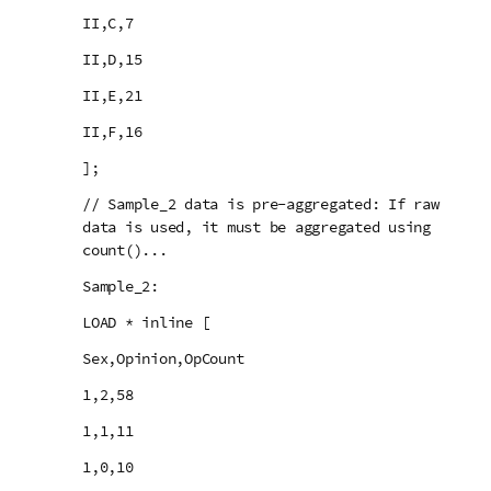
II,C,7
II,D,15
II,E,21
II,F,16
];
// Sample_2 data is pre-aggregated: If raw
data is used, it must be aggregated using
count()...
Sample_2:
LOAD * inline [
Sex,Opinion,OpCount
1,2,58
1,1,11
1,0,10