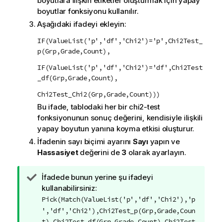
boyutlara ilişkin etiketler oluşturmak için yapay
boyutlar fonksiyonu kullanılır.
Aşağıdaki ifadeyi ekleyin:
IF(ValueList('p','df','Chi2')='p',Chi2Test_
p(Grp,Grade,Count),
IF(ValueList('p','df','Chi2')='df',Chi2Test
_df(Grp,Grade,Count),
Chi2Test_Chi2(Grp,Grade,Count)))
Bu ifade, tablodaki her bir
chi2-test
fonksiyonunun sonuç değerini, kendisiyle ilişkili
yapay boyutun yanına koyma etkisi oluşturur.
İfadenin sayı biçimi ayarını
Sayı
yapın ve
Hassasiyet
değerini de
3
olarak ayarlayın.
İ
İfadede bunun yerine şu ifadeyi
p
kullanabilirsiniz:
u
Pick(Match(ValueList('p','df','Chi2'),'p
c
','df','Chi2'),Chi2Test_p(Grp,Grade,Coun
u
t),Chi2Test_df(Grp,Grade,Count),Chi2Test