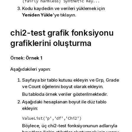
(fairly harmless) Synthetic Key...
Kodu kaydedin ve verileri yüklemek için
Yeniden Yükle
'ye tıklayın.
chi2-test
grafik fonksiyonu
grafiklerini oluşturma
Örnek:
Örnek 1
Aşağıdakileri yapın:
Sayfaya bir tablo kutusu ekleyin ve
Grp
,
Grade
ve
Count
öğelerini boyut olarak ekleyin.
Bu tabloda örnek veriler gösterilmektedir.
Aşağıdaki hesaplanan boyut ile düz tablo
ekleyin:
ValueList('p','df','Chi2')
Böylece, üç
chi2-test
fonksiyonunun adlarıyla