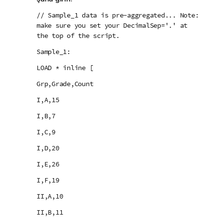
// Sample_1 data is pre-aggregated... Note:
make sure you set your DecimalSep='.' at
the top of the script.
Sample_1:
LOAD * inline [
Grp,Grade,Count
I,A,15
I,B,7
I,C,9
I,D,20
I,E,26
I,F,19
II,A,10
II,B,11