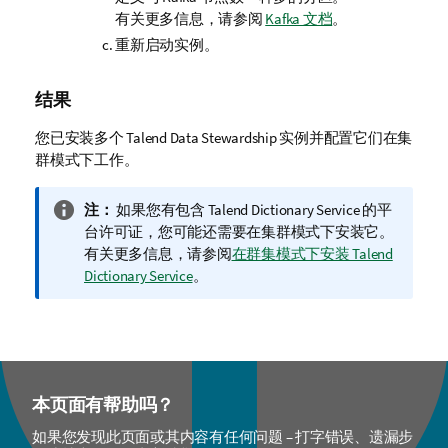
有关更多信息，请参阅
Kafka 文档
。
重新启动实例。
结果
您已安装多个
Talend Data Stewardship
实例并配置它们在集
群模式下工作。
信
注：
如果您有包含
Talend Dictionary Service
的平
息
台许可证，您可能还需要在集群模式下安装它。
注
有关更多信息，请参阅
在群集模式下安装 Talend
释
Dictionary Service
。
本页面有帮助吗？
如果您发现此页面或其内容有任何问题 – 打字错误、遗漏步