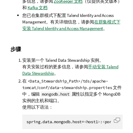
多信息，请参阅
ZooKeeper 文档
（仅提供英文版本）
和
Kafka 文档
您已在集群模式下配置
Talend Identity and Access
Management
。有关详细信息，请参阅
在群集模式下
安装 Talend Identity and Access Management
。
步骤
安装第一个
Talend Data Stewardship
实例。
有关安装过程的更多信息，请参阅
手动安装 Talend
Data Stewardship
。
在
<Data_Stewardship_Path>/tds/apache-
文件
tomcat/conf/data-stewardship.properties
中，编辑
属性以指定多个 MongoDB
mongodb.host
实例的主机和端口。
使用以下语法：
spring.data.mongodb.host=
<
host1
>
:
<
port1
>
,
<
host
复制代