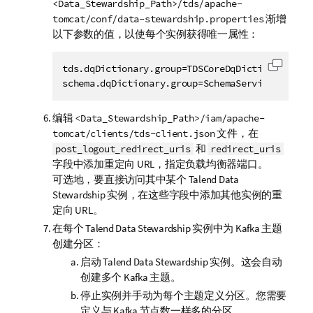
<Data_Stewardship_Path>/tds/apache-
渐增
tomcat/conf/data-stewardship.properties
以下参数的值，以使每个实例获得唯一属性：
tds.dqDictionary.group=TDSCoreDqDictionaryGroup
复制代
schema.dqDictionary.group=SchemaServiceDqDicti
编辑
<Data_Stewardship_Path>/iam/apache-
文件，在
tomcat/clients/tds-client.json
和
post_logout_redirect_uris
redirect_uris
字段中添加重定向 URL，指定负载均衡器端口。
可选地，要直接访问其中某个
Talend Data
Stewardship
实例，在这些字段中添加其他实例的重
定向 URL。
在每个
Talend Data Stewardship
实例中为 Kafka 主题
创建分区：
启动
Talend Data Stewardship
实例。这会自动
创建多个 Kafka 主题。
停止实例并手动为每个主题定义分区。您需要
定义与 Kafka 节点数一样多的分区。