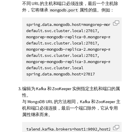
不同 URL 的主机和端口必须连接，最后一个主机除
外，它将继承
属性的值。例如：
mongodb.port
spring.data.mongodb.host=mongorep-mongodb-repl
复制代
default.svc.cluster.local:27017,

mongorep-mongodb-replica-0.mongorep-mongodbrepl
default.svc.cluster.local:27017,

mongorep-mongodb-replica-2.mongorep-mongodbrepl
default.svc.cluster.local:27017,

mongorep-mongodb-replica-3.mongorep-mongodbrepl
default.svc.cluster.local

spring.data.mongodb.host=27017
编辑为 Kafka 和 ZooKeeper 实例指定主机和端口的属
性。
与 MongoDB URL 的方法相同，Kafka 和 ZooKeeper 主
机和端口必须连接，最后一个端口除外，它从专用
属性继承而来。
talend.kafka.brokers=host1:9092,host2:9092,host
复制代