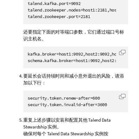
talend.kafka.port=9092

talend.zookeeper.nodes=host1:2181,host2:2181,ho
talend.zookeeper.port=2181
还要指定下面的对等端口参数，它们通过端口号标
识主机名。
kafka.broker=host1:9092,host2:9092,host3:9092

复制代
要延长会话持续时间和减小意外退出的风险，请添
加以下行：
security.token.renew-after=600

复制代
security.token.invalid-after=3600
重复上述步骤以安装和配置其他
Talend Data
Stewardship
实例。
确保对每个
Talend Data Stewardship
实例按