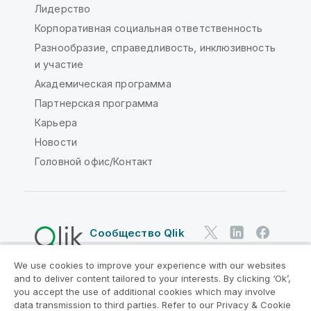
Лидерство
Корпоративная социальная ответственность
Разнообразие, справедливость, инклюзивность
и участие
Академическая программа
Партнерская программа
Карьера
Новости
Головной офис/Контакт
Сообщество Qlik
We use cookies to improve your experience with our websites
Юридические соглашения
and to deliver content tailored to your interests. By clicking ‘Ok’,
Условия использования продуктов
you accept the use of additional cookies which may involve
data transmission to third parties. Refer to our Privacy & Cookie
Legal Policies
Юридические положения