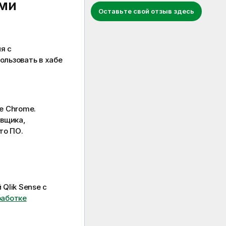
ами
Оставьте свой отзыв здесь
я с
ользовать в хабе
e Chrome.
авщика,
то ПО.
й
Qlik Sense
с
работке