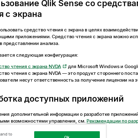
льзование
Qlik Sense
со средств
я с экрана
льзовать средство чтения с экрана в целях взаимодействи
ющими приложениями.
Средство чтения с экрана можно исп
 в представлении анализа.
ается следующая конфигурация:
тво чтения с экрана
NVDA
для
Microsoft Windows
и Googl
тво чтения с экрана NVDA — это продукт стороннего пост
ователи несут ответственность за получение лицензии на э
ботка доступных приложений
ения дополнительной информации о разработке приложени
ыми возможностями управления, см.
Рекомендации по раз
 приложений
.
 and to
Ok