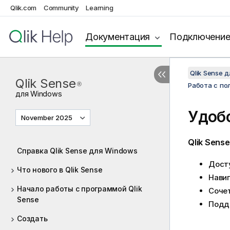
Qlik.com
Community
Learning
Документация
Подключени
Qlik Sense 
Qlik Sense
®
Работа с по
для
Windows
Удоб
November 2025
Qlik Sense
Справка Qlik Sense для Windows
Дост
Что нового в Qlik Sense
Нави
Начало работы с программой Qlik
Соче
Sense
Подде
Создать