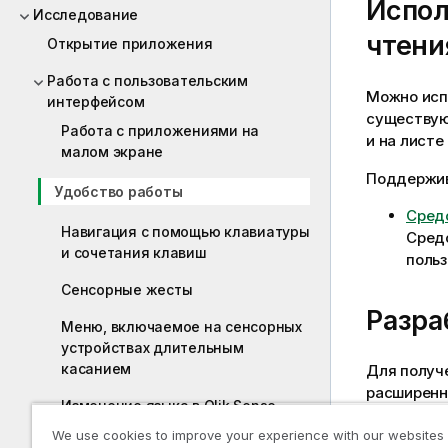
Испо
Исследование
чтени
Открытие приложения
Работа с пользовательским
Можно испо
интерфейсом
существу
Работа с приложениями на
и на листе
малом экране
Поддержив
Удобство работы
Средс
Навигация с помощью клавиатуры
Средс
и сочетания клавиш
польз
Сенсорные жесты
Разра
Меню, включаемое на сенсорных
устройствах длительным
касанием
Для получ
расширенн
Изменение языка в Qlik Sense
доступных
We use cookies to improve your experience with our websites
Порядок чтения справа налево в