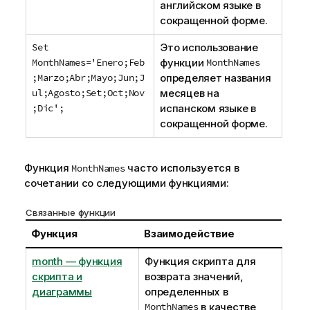
английском языке в
сокращенной форме.
Set
Это использование
MonthNames='Enero;Feb
функции
MonthNames
;Marzo;Abr;Mayo;Jun;J
определяет названия
ul;Agosto;Set;Oct;Nov
месяцев на
;Dic';
испанском языке в
сокращенной форме.
Функция
часто используется в
MonthNames
сочетании со следующими функциями:
Связанные функции
Функция
Взаимодействие
month — функция
Функция скрипта для
скриптa и
возврата значений,
диаграммы
определенных в
MonthNames
в качестве