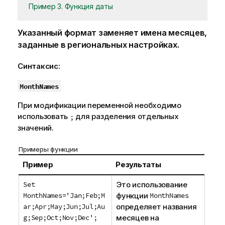
Пример 3. Функция даты
Указанный формат заменяет имена месяцев,
заданные в региональных настройках.
Синтаксис:
MonthNames
При модификации переменной необходимо
использовать
для разделения отдельных
;
значений.
Примеры функции
Пример
Результаты
Set
Это использование
MonthNames='Jan;Feb;M
функции
MonthNames
ar;Apr;May;Jun;Jul;Au
определяет названия
g;Sep;Oct;Nov;Dec';
месяцев на