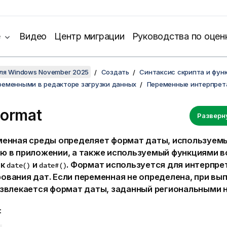
е
Видео
Центр миграции
Руководства по оцен
для Windows November 2025
Создать
Синтаксис скрипта и фун
ременными в редакторе загрузки данных
Переменные интерпрет
Format
Разверн
менная среды определяет формат даты, используем
ю в приложении, а также используемый функциями в
ак
и
. Формат используется для интерпре
date()
date#()
ования дат. Если переменная не определена, при вы
извлекается формат даты, заданный региональными 
: