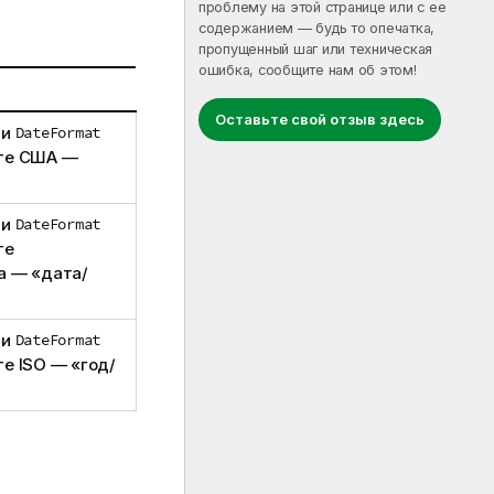
проблему на этой странице или с ее
содержанием — будь то опечатка,
пропущенный шаг или техническая
ошибка, сообщите нам об этом!
Оставьте свой отзыв здесь
ии
DateFormat
ате США —
ии
DateFormat
те
а — «дата/
ии
DateFormat
е ISO — «год/