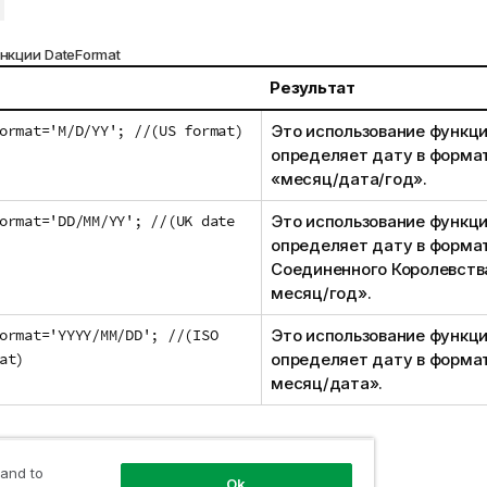
нкции DateFormat
Результат
ormat='M/D/YY'; //(US format)
Это использование функц
определяет дату в форм
«месяц/дата/год».
ormat='DD/MM/YY'; //(UK date
Это использование функц
определяет дату в форма
Соединенного Королевств
месяц/год».
ormat='YYYY/MM/DD'; //(ISO
Это использование функц
at)
определяет дату в формат
месяц/дата».
нальные настройки
 and to
Ok