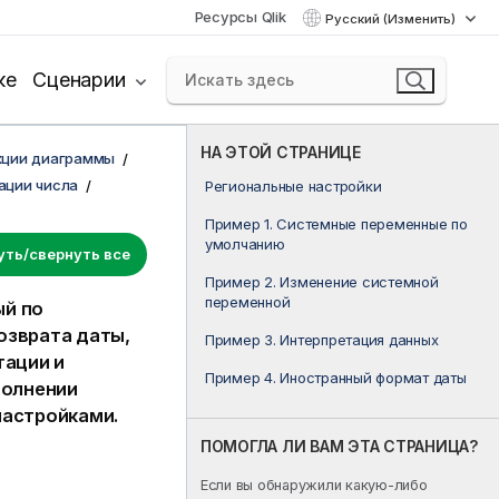
Ресурсы Qlik
Русский (Изменить)
ке
Сценарии
НА ЭТОЙ СТРАНИЦЕ
кции диаграммы
ации числа
Региональные настройки
Пример 1. Системные переменные по
умолчанию
уть/свернуть все
Пример 2. Изменение системной
переменной
ый по
озврата даты,
Пример 3. Интерпретация данных
тации и
Пример 4. Иностранный формат даты
полнении
настройками.
ПОМОГЛА ЛИ ВАМ ЭТА СТРАНИЦА?
Если вы обнаружили какую-либо