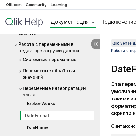
Синтаксис скрипта и функции
Qlik.com
Community
Learning
диаграммы
Обзор синтаксиса скрипта
Документация
Подключени
Операторы и ключевые слова
скрипта
Qlik Sense 
Работа с переменными в
редакторе загрузки данных
Работа с пе
Системные переменные
Date
Переменные обработки
значений
Эта пере
Переменные интерпретации
умолчани
числа
такими к
BrokenWeeks
форматир
скрипта 
DateFormat
Синтаксис
DayNames