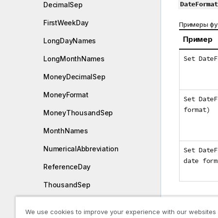
DateFormat
DecimalSep
FirstWeekDay
Примеры фу
Пример
LongDayNames
Set DateF
LongMonthNames
MoneyDecimalSep
MoneyFormat
Set DateF
format)
MoneyThousandSep
MonthNames
NumericalAbbreviation
Set DateF
date form
ReferenceDay
ThousandSep
TimeFormat
Регио
We use cookies to improve your experience with our websites