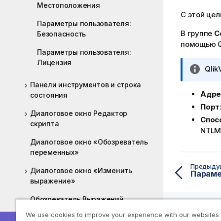
Местоположения
С этой це
Параметры пользователя:
В группе
С
Безопасность
помощью Q
Параметры пользователя:
Лицензия
П
Qlik
р
Панели инструментов и строка
и
Адре
состояния
м
Порт
е
Диалоговое окно Редактор
Спос
ч
скрипта
NTLM
а
Диалоговое окно «Обозреватель
н
переменных»
и
е
Предыду
Диалоговое окно «Изменить
Параме
к
выражение»
и
н
Обозреватель Выражений
ф
We use cookies to improve your experience with our websites
Панель объектов на сервере
о