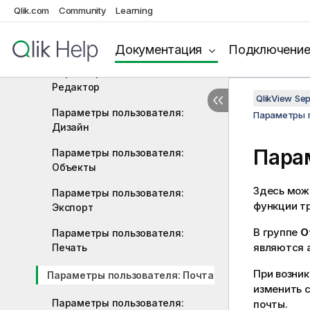
Qlik.com
Community
Learning
Параметры пользователя: Общие
Параметры пользователя:
Сохранить
Документация
Подключени
Параметры пользователя:
Редактор
QlikView Se
Параметры пользователя:
Параметры 
Дизайн
Пара
Параметры пользователя:
Объекты
Здесь можн
Параметры пользователя:
функции тр
Экспорт
В группе
О
Параметры пользователя:
являются а
Печать
При возни
Параметры пользователя: Почта
изменить с
Параметры пользователя:
почты.