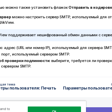
лью можно также установить флажок
Отправить в кодиров
ервер
можно настроить сервер SMTP, используемый для от
likView.
View
поддерживает нешифрованный обмен данными с серве
с
: адрес (URL или номер IP), используемый для сервера SMT
: порт, используемый сервером SMTP.
об проверки подлинности
: выберите, требуется ли провер
 сервером SMTP.
щая тема
тры пользователя: Печать
 and to
Ok