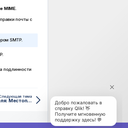
ке MIME
.
правки почты с
ром SMTP.
P.
ка подлинности
Следующая тема
Параметры пользователя: Местоположения