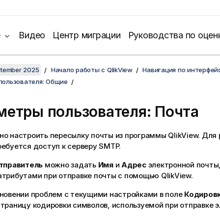
е
Видео
Центр миграции
Руководства по оцен
ptember 2025
Начало работы с QlikView
Навигация по интерфей
пользователя: Общие
метры пользователя: Почта
о настроить пересылку почты из программы QlikView. Для 
ебуется доступ к серверу SMTP.
тправитель
можно задать
Имя
и
Адрес
электронной почты
трибутами при отправке почты с помощью QlikView.
кновении проблем с текущими настройками в поле
Кодиров
траницу кодировки символов, используемой при отправке 