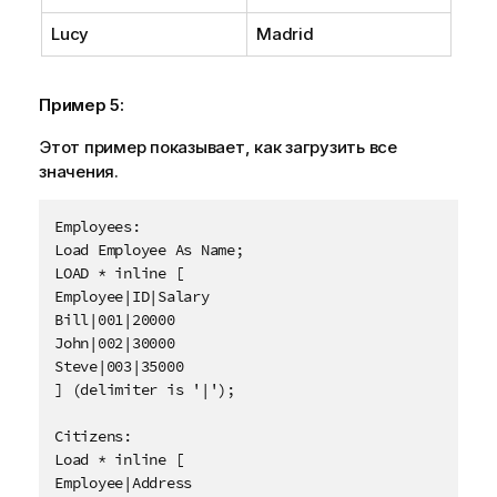
Lucy
Madrid
Пример 5:
Этот пример показывает, как загрузить все
значения.
Employees:

Load Employee As Name;

LOAD * inline [

Employee|ID|Salary

Bill|001|20000

John|002|30000

Steve|003|35000

] (delimiter is '|');

Citizens:

Load * inline [

Employee|Address
