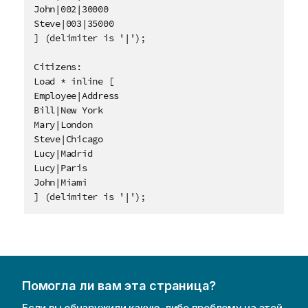
John|002|30000

Steve|003|35000

] (delimiter is '|');

Citizens:

Load * inline [

Employee|Address

Bill|New York

Mary|London

Steve|Chicago

Lucy|Madrid

Lucy|Paris

John|Miami

] (delimiter is '|');
Помогла ли вам эта страница?
Если вы обнаружили какую-либо проблему на этой