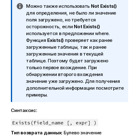
П
Можно также использовать
Not Exists()
р
для определения, не было ли значение
и
поля загружено, но требуется
м
осторожность, если
Not Exists()
е
используется в предложении where.
ч
Функция
Exists()
проверяет как ранее
а
загруженные таблицы, так и ранее
н
загруженные значения в текущей
и
таблице. Поэтому будет загружено
е
только первое вхождение. При
к
обнаружении второго вхождения
и
значение уже загружено. Для получения
н
дополнительной информации посмотрите
ф
примеры.
о
р
Синтаксис:
м
а
Exists(field_name [, expr] )
ц
Тип возврата данных:
Булево значение
и