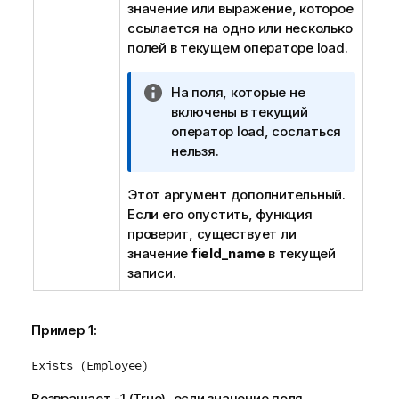
значение или выражение, которое
ссылается на одно или несколько
полей в текущем операторе load.
П
На поля, которые не
р
включены в текущий
и
оператор load, сослаться
м
нельзя.
е
ч
Этот аргумент дополнительный.
а
Если его опустить, функция
н
проверит, существует ли
и
значение
field_name
в текущей
е
записи.
к
и
н
Пример 1:
ф
Exists (Employee)
о
р
Возвращает -1 (
True
), если значение поля