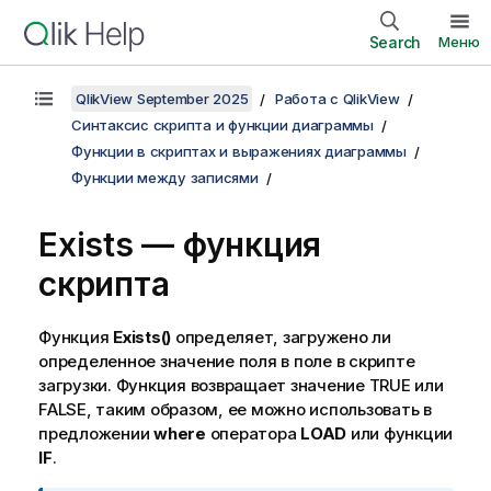
Search
Меню
QlikView September 2025
Работа с QlikView
Синтаксис скрипта и функции диаграммы
Функции в скриптах и выражениях диаграммы
Функции между записями
Exists — функция
скрипта
Функция
Exists()
определяет, загружено ли
определенное значение поля в поле в скрипте
загрузки. Функция возвращает значение
TRUE
или
FALSE
, таким образом, ее можно использовать в
предложении
where
оператора
LOAD
или функции
IF
.