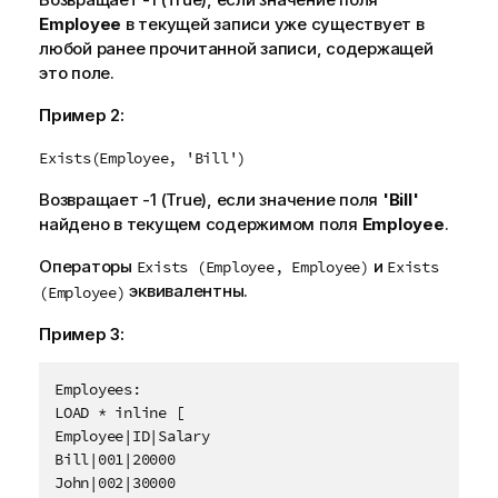
м
Employee
в текущей записи уже существует в
а
любой ранее прочитанной записи, содержащей
ц
это поле.
и
и
Пример 2:
Exists(Employee, 'Bill')
Возвращает -1 (
True
), если значение поля
'Bill'
найдено в текущем содержимом поля
Employee
.
Операторы
и
Exists (Employee, Employee)
Exists
эквивалентны.
(Employee)
Пример 3:
Employees:

LOAD * inline [

Employee|ID|Salary

Bill|001|20000

John|002|30000
