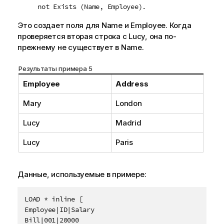
not Exists (Name, Employee).
Это создает поля для
Name
и
Employee
. Когда
проверяется вторая строка с
Lucy
, она по-
прежнему не существует в
Name
.
Результаты примера 5
Employee
Address
Mary
London
Lucy
Madrid
Lucy
Paris
Данные, используемые в примере:
LOAD * inline [

Employee|ID|Salary

Bill|001|20000
