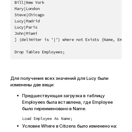
Bill|New York

Mary|London

Steve|Chicago

Lucy|Madrid

Lucy|Paris

John|Miami

] (delimiter is '|') where not Exists (Name, Employe
Drop Tables Employees;
Для получения всех значений для
Lucy
были
изменены две вещи:
Предшествующая загрузка в таблицу
Employees
была вставлена, где
Employee
было переименовано в
Name
.
Load Employee As Name;
Условие Where в
Citizens
было изменено на: