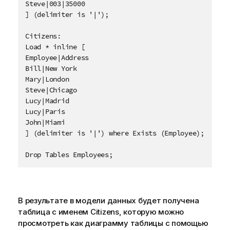
Steve|003|35000

] (delimiter is '|');

Citizens:

Load * inline [

Employee|Address

Bill|New York

Mary|London

Steve|Chicago

Lucy|Madrid

Lucy|Paris

John|Miami

] (delimiter is '|') where Exists (Employee);

Drop Tables Employees;
В результате в модели данных будет получена
таблица с именем
Citizens
, которую можно
просмотреть как диаграмму таблицы с помощью