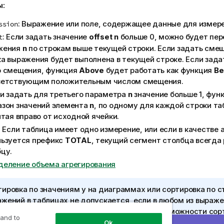
ы:
: Выражение или поле, содержащее данные для измере
ssion
: Если задать значение
offset
n
больше 0, можно будет пер
t
жения
n
по строкам выше текущей строки. Если задать сме
а выражения будет выполнена в текущей строке. Если зад
о смещения, функция
Above
будет работать как функция
Be
ветствующим положительным числом смещения.
ли задать для третьего параметра
n
значение больше 1, фун
азон значений элемента
n
, по одному для каждой строки т
итая вправо от исходной ячейки.
: Если таблица имеет одно измерение, или если в качестве
льзуется префикс
TOTAL
, текущий сегмент столбца всегда
цу.
деление объема агрегирования
ировка по значениям y на диаграммах или сортировка по 
ажений в таблицах не допускается, если в любом из выраж
ользуется эта функция диаграмм. Данные возможности сор
 and to
оматически отключаются. Когда используется эта функция
Ok