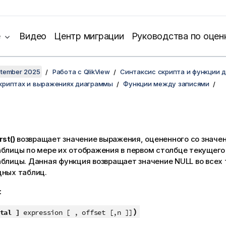
е
Видео
Центр миграции
Руководства по оцен
ptember 2025
Работа с QlikView
Синтаксис скрипта и функции 
скриптах и выражениях диаграммы
Функции между записями
rst()
возвращает значение выражения, оцененного со значе
аблицы по мере их отображения в первом столбце текущего
аблицы. Данная функция возвращает значение
NULL
во всех
дных таблиц.
:
)
tal ]
expression [ , offset [,n ]]