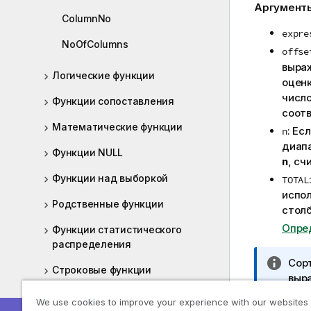
Аргумент
ColumnNo
expre
NoOfColumns
offse
выра
Логические функции
оценк
числ
Функции сопоставления
соот
Математические функции
: Ес
n
диап
Функции NULL
n
, сч
Функции над выборкой
TOTAL
испо
Родственные функции
столб
Опре
Функции статистического
распределения
П
Сорт
Строковые функции
р
выр
и
исп
Системные функции
We use cookies to improve your experience with our websites
м
авт