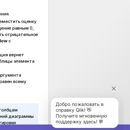
ния.
еместить оценку
щение равным 0,
ать отрицательное
low
с
кция вернет
аблицы элемента
 аргумента
 равен всему
столбцам
ений диаграммы
тировки
 диаграмм в