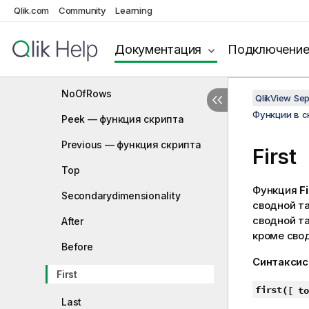
FieldValue — скрипт и функция
Qlik.com
Community
Learning
диаграммы
FieldValueCount
Документация
Подключени
LookUp — функция скрипта
NoOfRows
QlikView Se
Функции в 
Peek — функция скрипта
Previous — функция скрипта
First
Top
Функция
Fi
Secondarydimensionality
сводной т
сводной т
After
кроме сво
Before
Синтаксис
First
first(
[ to
Last