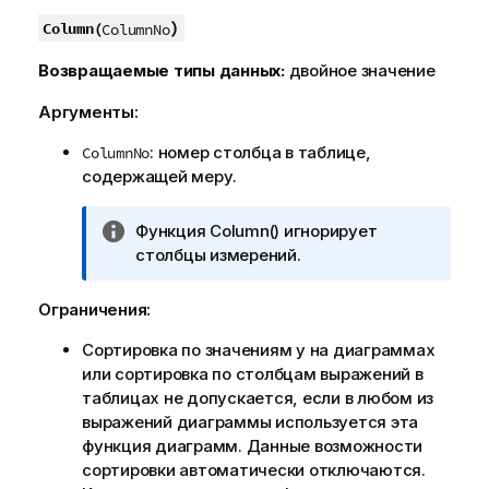
)
Column(
ColumnNo
Возвращаемые типы данных:
двойное значение
Аргументы:
: номер столбца в таблице,
ColumnNo
содержащей меру.
П
Функция
Column()
игнорирует
р
столбцы измерений.
и
м
Ограничения:
е
Сортировка по значениям y на диаграммах
ч
или сортировка по столбцам выражений в
а
таблицах не допускается, если в любом из
н
выражений диаграммы используется эта
и
функция диаграмм. Данные возможности
е
сортировки автоматически отключаются.
к