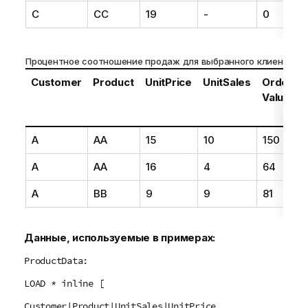
C
CC
19
-
0
Процентное соотношение продаж для выбранного клиента
Customer
Product
UnitPrice
UnitSales
Order
Value
A
AA
15
10
150
A
AA
16
4
64
A
BB
9
9
81
Данные, используемые в примерах:
ProductData:
LOAD * inline [
Customer|Product|UnitSales|UnitPrice