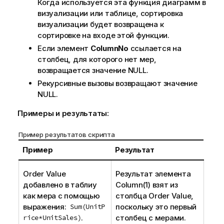
Когда используется эта функция диаграмм в
и
визуализации или таблице, сортировка
н
визуализации будет возвращена к
ф
сортировке на входе этой функции.
о
р
Если элемент
ColumnNo
ссылается на
м
столбец, для которого нет мер,
а
возвращается значение
NULL
.
ц
Рекурсивные вызовы возвращают значение
и
NULL
.
и
Примеры и результаты:
Пример результатов скрипта
Пример
Результат
Order Value
Результат элемента
добавлено в таблиу
Column(1)
взят из
как мера с помощью
столбца
Order Value
,
выражения:
Sum(UnitP
поскольку это первый
rice*UnitSales)
.
столбец с мерами.