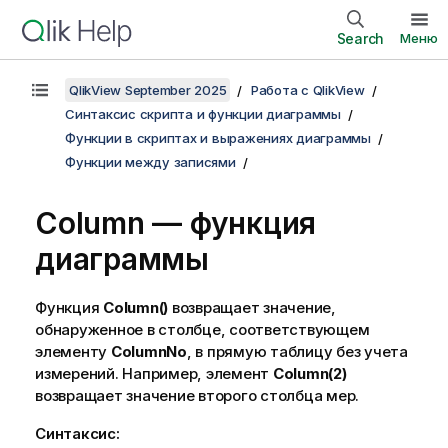
Search
Меню
QlikView September 2025
Работа с QlikView
Синтаксис скрипта и функции диаграммы
Функции в скриптах и выражениях диаграммы
Функции между записями
Column — функция
диаграммы
Функция
Column()
возвращает значение,
обнаруженное в столбце, соответствующем
элементу
ColumnNo
, в прямую таблицу без учета
измерений. Например, элемент
Column(2)
возвращает значение второго столбца мер.
Синтаксис: