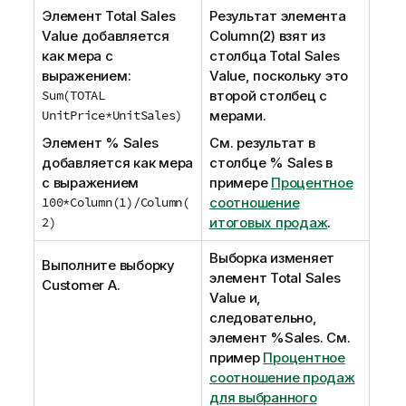
Элемент
Total Sales
Результат элемента
Value
добавляется
Column(2)
взят из
как мера с
столбца
Total Sales
выражением:
Value
, поскольку это
Sum(TOTAL
второй столбец с
UnitPrice*UnitSales)
мерами.
Элемент
% Sales
См. результат в
добавляется как мера
столбце
% Sales
в
с выражением
примере
Процентное
100*Column(1)/Column(
соотношение
2)
итоговых продаж
.
Выборка изменяет
Выполните выборку
элемент
Total Sales
Customer A
.
Value
и,
следовательно,
элемент
%Sales
. См.
пример
Процентное
соотношение продаж
для выбранного