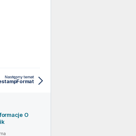
Następny temat
estampFormat
nformacje O
ik
rma