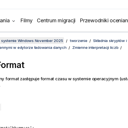
ania
Filmy
Centrum migracji
Przewodniki ocenian
w systemie Windows November 2025
tworzenie
Składnia skryptów 
iennymi w edytorze ładowania danych
Zmienne interpretacji liczb
Format
ny format zastępuje format czasu w systemie operacyjnym (ust
.
rmat='hh:mm:ss';