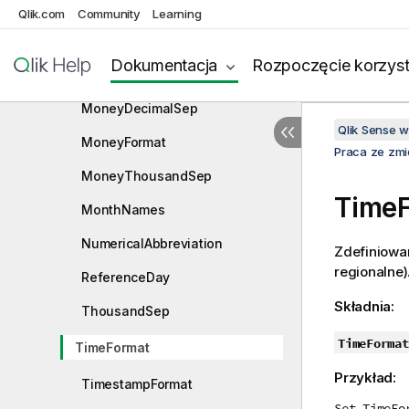
FirstWeekDay
Qlik.com
Community
Learning
LongDayNames
Dokumentacja
Rozpoczęcie korzyst
LongMonthNames
MoneyDecimalSep
Qlik Sense 
MoneyFormat
Praca ze zm
MoneyThousandSep
Time
MonthNames
NumericalAbbreviation
Zdefiniowa
regionalne)
ReferenceDay
Składnia:
ThousandSep
TimeFormat
TimeFormat
Przykład:
TimestampFormat
Set TimeFo