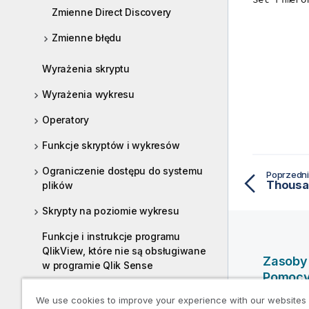
Zmienne Direct Discovery
Zmienne błędu
Wyrażenia skryptu
Wyrażenia wykresu
Operatory
Funkcje skryptów i wykresów
Ograniczenie dostępu do systemu
Poprzedni
Thousa
plików
Skrypty na poziomie wykresu
Funkcje i instrukcje programu
QlikView, które nie są obsługiwane
Zasoby
w programie Qlik Sense
Pomoc
Funkcje i instrukcje niezalecane w
We use cookies to improve your experience with our websites
Filmy po
programie Qlik Sense