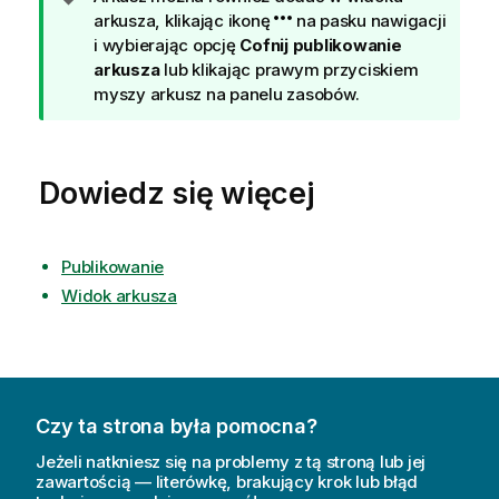
s
arkusza, klikając ikonę
na pasku nawigacji
k
i wybierając opcję
Cofnij publikowanie
a
arkusza
lub klikając prawym przyciskiem
z
myszy arkusz na panelu zasobów.
ó
w
k
Dowiedz się więcej
a
Publikowanie
Widok arkusza
Czy ta strona była pomocna?
Jeżeli natkniesz się na problemy z tą stroną lub jej
zawartością — literówkę, brakujący krok lub błąd