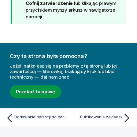
k
Cofnij zatwierdzenie
lub klikając prawym
a
przyciskiem myszy arkusz w nawigatorze
z
narracji.
ó
w
k
a
Czy ta strona była pomocna?
Jeżeli natkniesz się na problemy z tą stroną lub jej
zawartością — literówkę, brakujący krok lub błąd
techniczny — daj nam znać!
Przekaż tu opinię
Dodawanie narracji do narracji publicznych aplikacji
Publikowanie zakładek