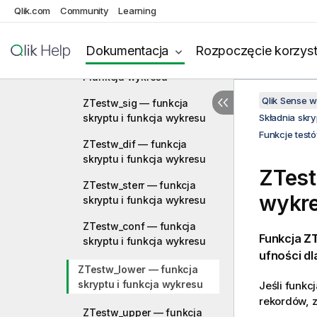
Qlik.com
Community
Learning
ZTest_upper — funkcja
skryptu i funkcja wykresu
Dokumentacja
Rozpoczęcie korzyst
ZTestw_z — funkcja skryptu
i funkcja wykresu
Qlik Sense 
ZTestw_sig — funkcja
skryptu i funkcja wykresu
Składnia skr
Funkcje test
ZTestw_dif — funkcja
skryptu i funkcja wykresu
ZTes
ZTestw_sterr — funkcja
wykr
skryptu i funkcja wykresu
ZTestw_conf — funkcja
Funkcja
ZT
skryptu i funkcja wykresu
ufności d
ZTestw_lower — funkcja
skryptu i funkcja wykresu
Jeśli funkc
rekordów, z
ZTestw_upper — funkcja