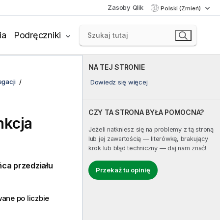
Zasoby Qlik
Polski (Zmień)
ia
Podręczniki
NA TEJ STRONIE
egacji
Dowiedz się więcej
CZY TA STRONA BYŁA POMOCNA?
nkcja
Jeżeli natkniesz się na problemy z tą stroną
lub jej zawartością — literówkę, brakujący
krok lub błąd techniczny — daj nam znać!
ca przedziału
Przekaż tu opinię
ane po liczbie