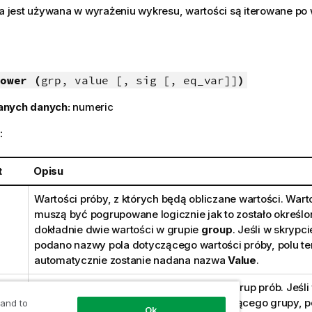
ja jest używana w wyrażeniu wykresu, wartości są iterowane p
ower (
grp, value [, sig [, eq_var]]
)
anych danych:
numeric
:
t
Opisu
Wartości próby, z których będą obliczane wartości. Wart
muszą być pogrupowane logicznie jak to zostało określo
dokładnie dwie wartości w grupie
group
. Jeśli w skrypc
podano nazwy pola dotyczącego wartości próby, polu t
automatycznie zostanie nadana nazwa
Value
.
Pole zawierające nazwy każdej z dwóch grup prób. Jeśli
ładowania nie podano nazwy pola dotyczącego grupy, p
 and to
Ok