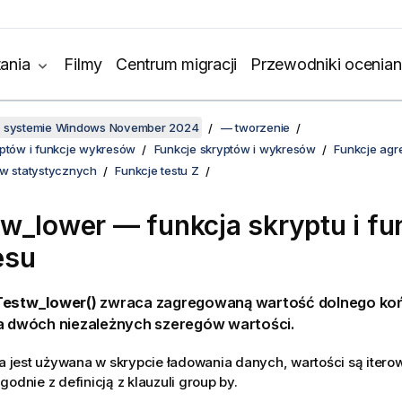
ania
Filmy
Centrum migracji
Przewodniki ocenian
w systemie Windows November 2024
— tworzenie
yptów i funkcje wykresów
Funkcje skryptów i wykresów
Funkcje agr
ów statystycznych
Funkcje testu Z
tw_lower
— funkcja skryptu i fu
esu
estw_lower()
zwraca zagregowaną wartość dolnego koń
la dwóch niezależnych szeregów wartości.
ja jest używana w skrypcie ładowania danych, wartości są iterow
godnie z definicją z klauzuli group by.