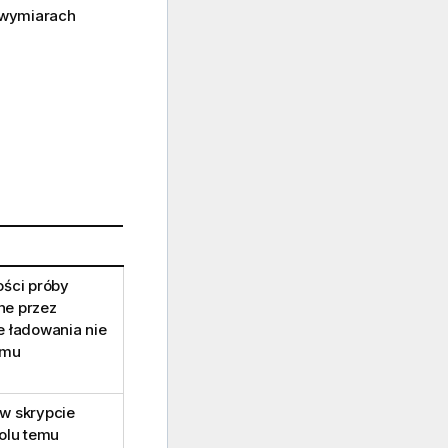
o wymiarach
ości próby
ne przez
ie ładowania nie
emu
 w skrypcie
olu temu