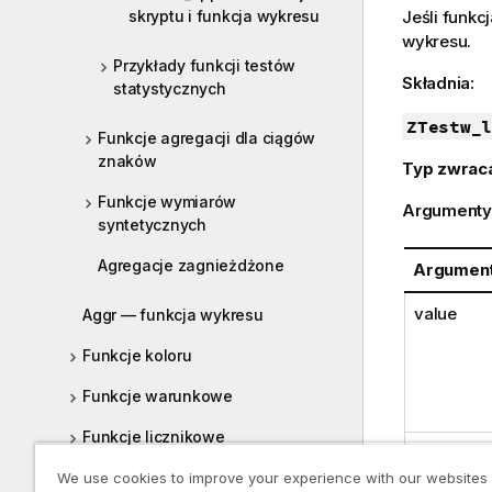
skryptu i funkcja wykresu
Jeśli funkc
wykresu.
Przykłady funkcji testów
Składnia:
statystycznych
ZTestw_l
Funkcje agregacji dla ciągów
znaków
Typ zwrac
Funkcje wymiarów
Argumenty
syntetycznych
Agregacje zagnieżdżone
Argumen
value
Aggr — funkcja wykresu
Funkcje koloru
Funkcje warunkowe
Funkcje licznikowe
grp
Funkcje daty i czasu
We use cookies to improve your experience with our websites