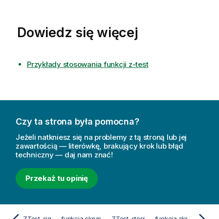
Dowiedz się więcej
Przykłady stosowania funkcji z-test
Czy ta strona była pomocna?
Jeżeli natkniesz się na problemy z tą stroną lub jej
zawartością — literówkę, brakujący krok lub błąd
techniczny — daj nam znać!
Przekaż tu opinię
ZTest_sig — funkcja skryptu i funkcja wykresu
ZTest_sterr — funkcja skryptu i funkcja wykresu