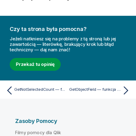
Czy ta strona była pomocna?
Jeżeli natkniesz się na problemy z tą stroną lub jej
zawartością — literówkę, brakujący krok lub błąd
techniczny — daj nam znać!
Przekaż tu opinię
GetNotSelectedCount — funkcja wykresu
GetObjectField — funkcja wykresu
Zasoby Pomocy
Filmy pomocy dla Qlik