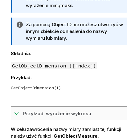
o
wyrażenie min./maks.
r
m
I
Za pomocą
Object ID
nie możesz utworzyć w
a
n
innym obiekcie odniesienia do nazwy
c
f
wymiaru lub miary.
j
o
a
r
Składnia:
m
a
GetObjectDimension ([index])
c
Przykład:
j
a
GetObjectDimension(1)
Przykład: wyrażenie wykresu
W celu zawrócenia nazwy miary zamiast tej funkcji
należy użyć funkcji
GetObjectMeasure
.