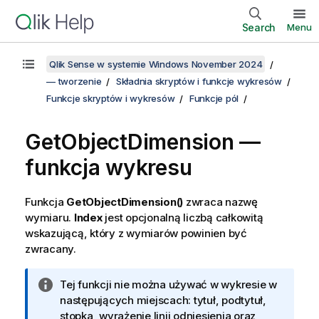
Search
Menu
Qlik Sense w systemie Windows November 2024
— tworzenie
Składnia skryptów i funkcje wykresów
Funkcje skryptów i wykresów
Funkcje pól
GetObjectDimension —
funkcja wykresu
Funkcja
GetObjectDimension()
zwraca nazwę
wymiaru.
Index
jest opcjonalną liczbą całkowitą
wskazującą, który z wymiarów powinien być
zwracany.
I
Tej funkcji nie można używać w wykresie w
n
następujących miejscach: tytuł, podtytuł,
f
stopka, wyrażenie linii odniesienia oraz