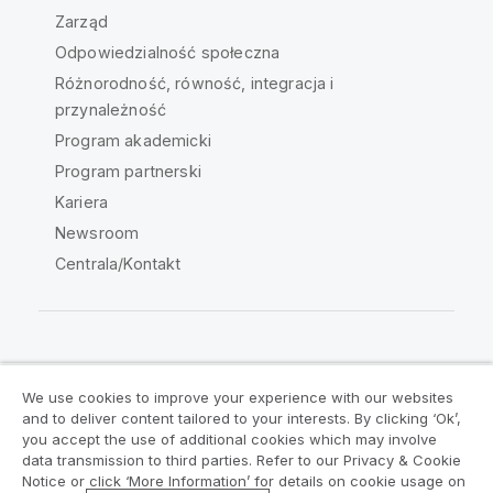
Zarząd
Odpowiedzialność społeczna
Różnorodność, równość, integracja i
przynależność
Program akademicki
Program partnerski
Kariera
Newsroom
Centrala/Kontakt
Społeczność Qlik
We use cookies to improve your experience with our websites
and to deliver content tailored to your interests. By clicking ‘Ok’,
Umowy prawne
Warunki produktu
you accept the use of additional cookies which may involve
data transmission to third parties. Refer to our Privacy & Cookie
Legal Policies
Legal Policies
Notice or click ‘More Information’ for details on cookie usage on