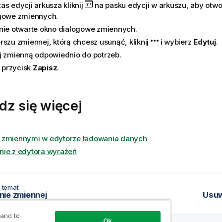
as edycji arkusza kliknij
na pasku edycji w arkuszu, aby otw
gowe zmiennych.
nie otwarte okno dialogowe zmiennych.
rszu zmiennej, którą chcesz usunąć, kliknij
i wybierz
Edytuj
.
j zmienną odpowiednio do potrzeb.
j przycisk
Zapisz
.
dz się więcej
e zmiennymi w edytorze ładowania danych
nie z edytora wyrażeń
 temat
ie zmiennej
Usuw
 and to
Ok