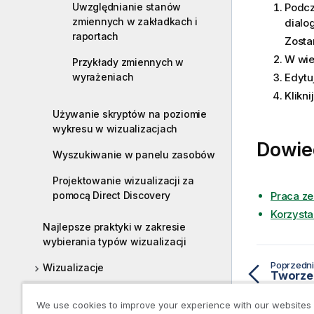
Uwzględnianie stanów
Podcz
m
zmiennych w zakładkach i
dialo
a
raportach
c
Zosta
j
W wie
Przykłady zmiennych w
a
wyrażeniach
Edytu
Klikni
Używanie skryptów na poziomie
wykresu w wizualizacjach
Dowie
Wyszukiwanie w panelu zasobów
Projektowanie wizualizacji za
Praca z
pomocą Direct Discovery
Korzysta
Najlepsze praktyki w zakresie
wybierania typów wizualizacji
Poprzedni
Wizualizacje
Tworzen
Tworzenie i edytowanie wizualizacji
We use cookies to improve your experience with our websites