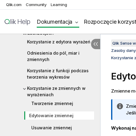
Qlik.com
Community
Learning
Ponowne używanie zasobów z
elementami głównymi
Dokumentacja
Rozpoczęcie korzyst
Używanie wyrażeń w
wizualizacjach
Korzystanie z edytora wyrażeń
Qlik Sense 
Zasoby dany
Odniesienia do pól, miar i
Korzystanie
zmiennych
Korzystanie z funkcji podczas
Edyto
tworzenia wykresów
Korzystanie ze zmiennych w
Zmienne mo
wyrażeniach
Tworzenie zmiennej
I
Zmie
n
Jeśl
Edytowanie zmiennej
f
o
Usuwanie zmiennej
Wykonaj na
r