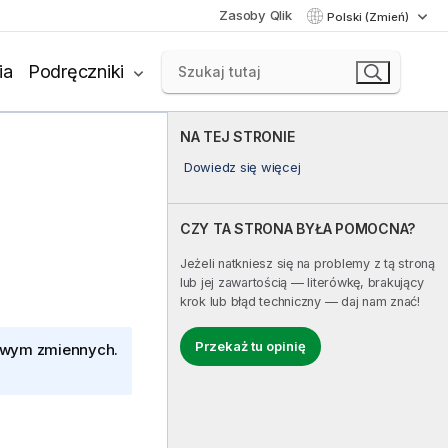
Zasoby Qlik
Polski (Zmień)
ia
Podręczniki
NA TEJ STRONIE
Dowiedz się więcej
CZY TA STRONA BYŁA POMOCNA?
Jeżeli natkniesz się na problemy z tą stroną
lub jej zawartością — literówkę, brakujący
krok lub błąd techniczny — daj nam znać!
Przekaż tu opinię
owym zmiennych.