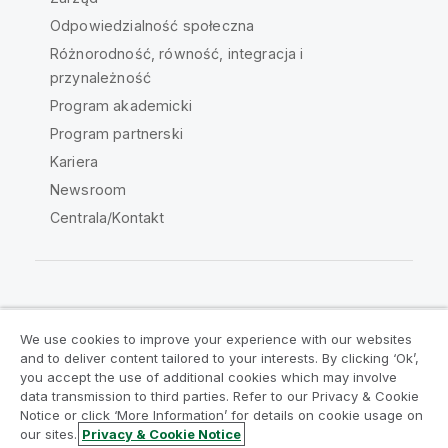
Odpowiedzialność społeczna
Różnorodność, równość, integracja i
przynależność
Program akademicki
Program partnerski
Kariera
Newsroom
Centrala/Kontakt
Społeczność Qlik
We use cookies to improve your experience with our websites
and to deliver content tailored to your interests. By clicking ‘Ok’,
Umowy prawne
Warunki produktu
you accept the use of additional cookies which may involve
data transmission to third parties. Refer to our Privacy & Cookie
Legal Policies
Legal Policies
Notice or click ‘More Information’ for details on cookie usage on
Warunki korzystania
Znaki towarowe
our sites.
Privacy & Cookie Notice