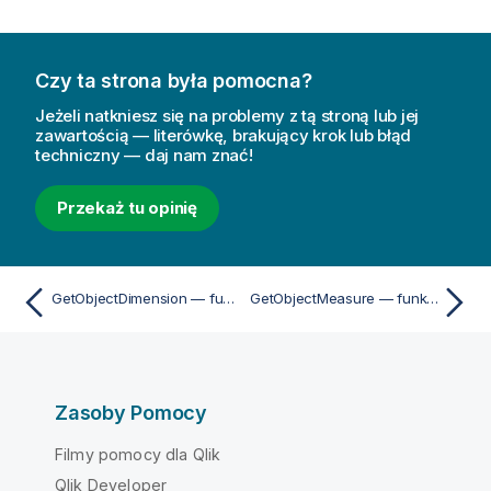
Czy ta strona była pomocna?
Jeżeli natkniesz się na problemy z tą stroną lub jej
zawartością — literówkę, brakujący krok lub błąd
techniczny — daj nam znać!
Przekaż tu opinię
GetObjectDimension — funkcja wykresu
GetObjectMeasure — funkcja wykresu
Zasoby Pomocy
Filmy pomocy dla Qlik
Qlik Developer