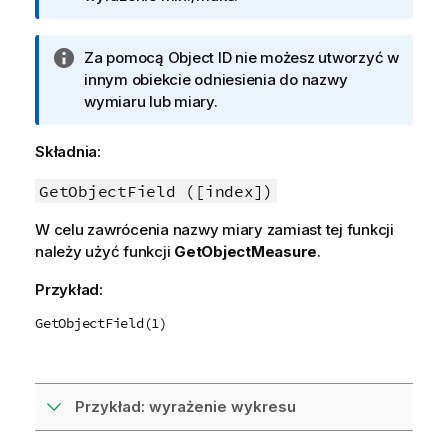
r
m
I
Za pomocą
Object ID
nie możesz utworzyć w
a
n
innym obiekcie odniesienia do nazwy
c
f
wymiaru lub miary.
j
o
a
r
Składnia:
m
a
GetObjectField ([index])
c
W celu zawrócenia nazwy miary zamiast tej funkcji
j
należy użyć funkcji
GetObjectMeasure
.
a
Przykład:
GetObjectField(1)
Przykład: wyrażenie wykresu