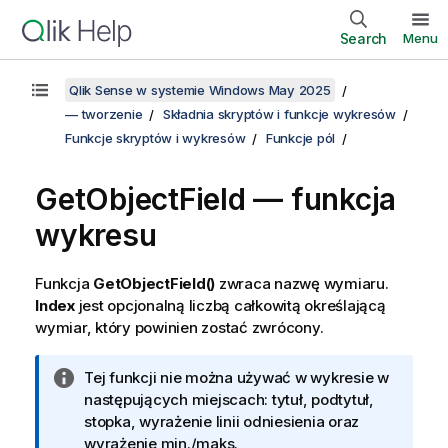
Search
Menu
Qlik Sense w systemie Windows May 2025
— tworzenie
Składnia skryptów i funkcje wykresów
Funkcje skryptów i wykresów
Funkcje pól
GetObjectField — funkcja
wykresu
Funkcja
GetObjectField()
zwraca
nazwę
wymiaru.
Index
jest opcjonalną liczbą całkowitą określającą
wymiar, który powinien zostać zwrócony.
I
Tej funkcji nie można używać w wykresie w
n
następujących miejscach: tytuł, podtytuł,
f
stopka, wyrażenie linii odniesienia oraz
o
wyrażenie min./maks.