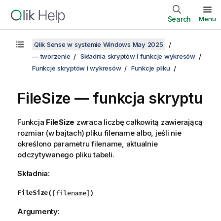
Search
Menu
Qlik Sense w systemie Windows May 2025
— tworzenie
Składnia skryptów i funkcje wykresów
Funkcje skryptów i wykresów
Funkcje pliku
FileSize — funkcja skryptu
Funkcja
FileSize
zwraca liczbę całkowitą zawierającą
rozmiar (w bajtach) pliku
filename
albo, jeśli nie
określono parametru
filename
, aktualnie
odczytywanego pliku tabeli.
Składnia:
FileSize(
)
[filename]
Argumenty: