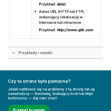
Przykład:
data\
Adres URL (
HTTP
lub
FTP
),
wskazujący lokalizację w
Internecie lub intranecie.
Przykład:
http://www.qlik.com
Przykłady i wyniki:
Czy ta strona była pomocna?
Jeżeli natkniesz się na problemy z tą stroną lub jej
zawartością — literówkę, brakujący krok lub błąd
techniczny — daj nam znać!
Przekaż tu opinię