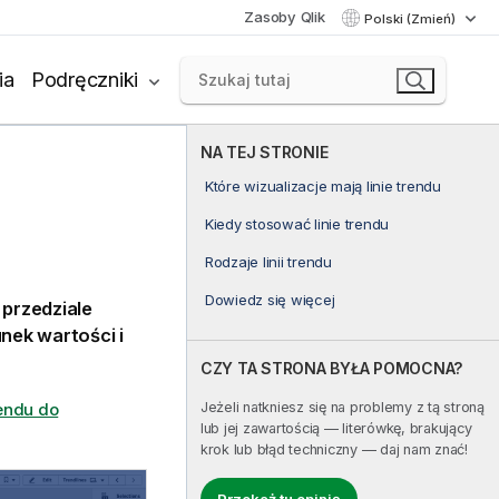
Zasoby Qlik
Polski (Zmień)
ia
Podręczniki
NA TEJ STRONIE
Które wizualizacje mają linie trendu
Kiedy stosować linie trendu
Rodzaje linii trendu
Dowiedz się więcej
 przedziale
unek wartości i
CZY TA STRONA BYŁA POMOCNA?
Jeżeli natkniesz się na problemy z tą stroną
rendu do
lub jej zawartością — literówkę, brakujący
krok lub błąd techniczny — daj nam znać!