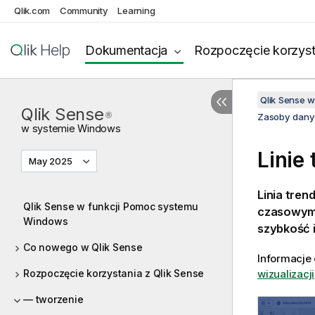
Qlik.com
Community
Learning
Dokumentacja
Rozpoczęcie korzyst
Qlik Sense 
Qlik Sense
®
Zasoby dany
w systemie
Windows
Linie
May 2025
Linia tren
Qlik Sense w funkcji Pomoc systemu
czasowym. 
Windows
szybkość i
Co nowego w Qlik Sense
Informacje 
Rozpoczęcie korzystania z Qlik Sense
wizualizacji
— tworzenie