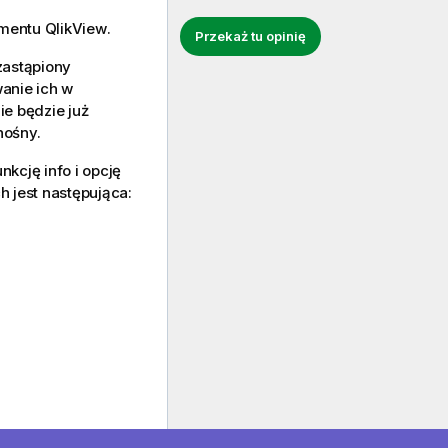
umentu
QlikView
.
Przekaż tu opinię
zastąpiony
anie ich w
ie będzie już
nośny.
kcję info i opcję
 jest następująca: