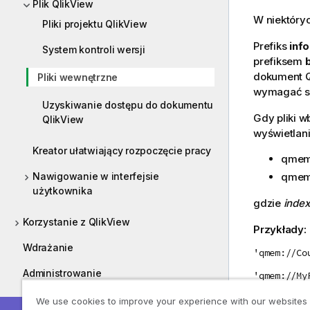
Plik QlikView
W niektóry
Pliki projektu QlikView
Prefiks
info
System kontroli wersji
prefiksem
dokument
Pliki wewnętrzne
wymagać sa
Uzyskiwanie dostępu do dokumentu
Gdy pliki w
QlikView
wyświetlani
Kreator ułatwiający rozpoczęcie pracy
qmem
qmem
Nawigowanie w interfejsie
użytkownika
gdzie
index
Korzystanie z QlikView
Przykłady:
Wdrażanie
'qmem://Co
Administrowanie
'qmem://My
Kursy
We use cookies to improve your experience with our websites