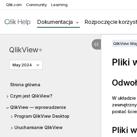
Qlik.com
Community
Learning
Dokumentacja
Rozpoczęcie korzyst
QlikView Ma
QlikView
®
Pliki
May 2024
Odwoł
Strona główna
Czym jest QlikView?
W układzie
zewnętrznyc
QlikView — wprowadzenie
postać ście
Program QlikView Desktop
Uruchamianie QlikView
Pliki