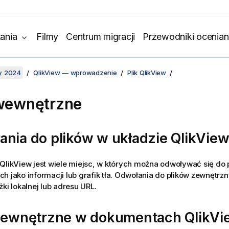
ania
Filmy
Centrum migracji
Przewodniki ocenian
y 2024
QlikView — wprowadzenie
Plik QlikView
 wewnętrzne
ania do plików w układzie
QlikVie
QlikView
jest wiele miejsc, w których można odwoływać się do 
h jako informacji lub grafik tła. Odwołania do plików zewnętr
żki lokalnej lub adresu URL.
 wewnętrzne w dokumentach
QlikVi