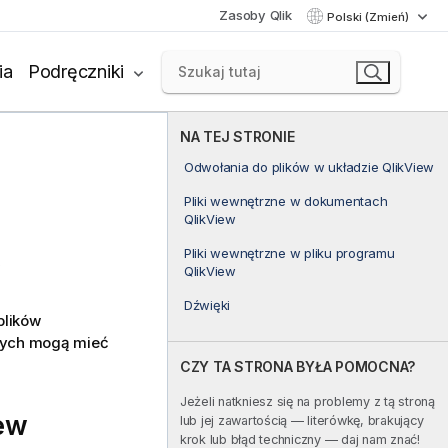
Zasoby Qlik
Polski (Zmień)
ia
Podręczniki
NA TEJ STRONIE
Odwołania do plików w układzie QlikView
Pliki wewnętrzne w dokumentach
QlikView
Pliki wewnętrzne w pliku programu
w
QlikView
Dźwięki
plików
znych mogą mieć
CZY TA STRONA BYŁA POMOCNA?
Jeżeli natkniesz się na problemy z tą stroną
ew
lub jej zawartością — literówkę, brakujący
krok lub błąd techniczny — daj nam znać!