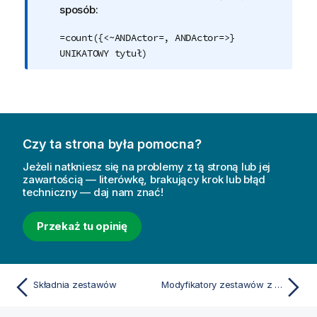
j
sposób:
a
=count({<~ANDActor=, ANDActor=>}
UNIKATOWY tytuł)
Czy ta strona była pomocna?
Jeżeli natkniesz się na problemy z tą stroną lub jej
zawartością — literówkę, brakujący krok lub błąd
techniczny — daj nam znać!
Przekaż tu opinię
Składnia zestawów
Modyfikatory zestawów z operatorami zestawów