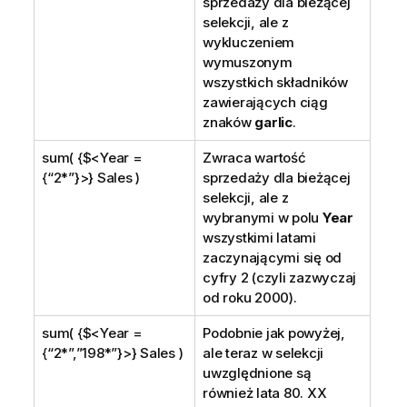
sprzedaży dla bieżącej
selekcji, ale z
wykluczeniem
wymuszonym
wszystkich składników
zawierających ciąg
znaków
garlic
.
sum( {$<Year =
Zwraca wartość
{“2*”}>} Sales )
sprzedaży dla bieżącej
selekcji, ale z
wybranymi w polu
Year
wszystkimi latami
zaczynającymi się od
cyfry 2 (czyli zazwyczaj
od roku 2000).
sum( {$<Year =
Podobnie jak powyżej,
{“2*”,”198*”}>} Sales )
ale teraz w selekcji
uwzględnione są
również lata 80. XX