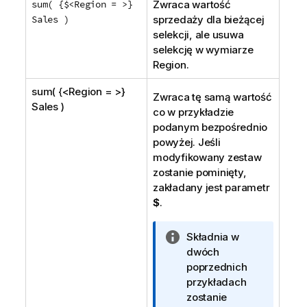
sum( {$<Region = >}
Zwraca wartość
Sales )
sprzedaży dla bieżącej
selekcji, ale usuwa
selekcję w wymiarze
Region
.
sum( {<Region = >}
Zwraca tę samą wartość
Sales )
co w przykładzie
podanym bezpośrednio
powyżej. Jeśli
modyfikowany zestaw
zostanie pominięty,
zakładany jest parametr
$
.
I
Składnia w
n
dwóch
f
poprzednich
o
przykładach
r
zostanie