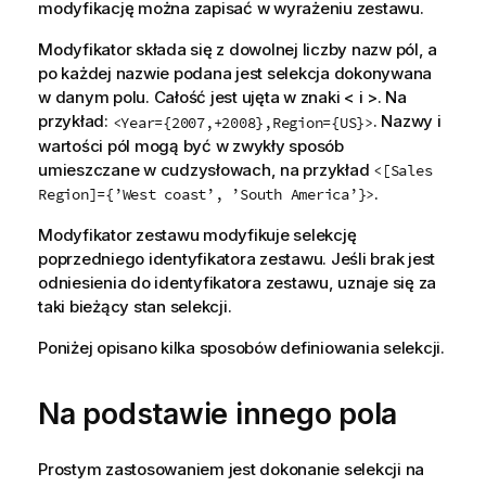
modyfikację można zapisać w wyrażeniu zestawu.
Modyfikator składa się z dowolnej liczby nazw pól, a
po każdej nazwie podana jest selekcja dokonywana
w danym polu. Całość jest ujęta w znaki < i >. Na
przykład:
. Nazwy i
<Year={2007,+2008},Region={US}>
wartości pól mogą być w zwykły sposób
umieszczane w cudzysłowach, na przykład
<[Sales
.
Region]={’West coast’, ’South America’}>
Modyfikator zestawu modyfikuje selekcję
poprzedniego identyfikatora zestawu. Jeśli brak jest
odniesienia do identyfikatora zestawu, uznaje się za
taki bieżący stan selekcji.
Poniżej opisano kilka sposobów definiowania selekcji.
Na podstawie innego pola
Prostym zastosowaniem jest dokonanie selekcji na