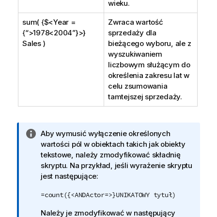
wieku.
sum( {$<Year =
Zwraca wartość
{“>1978<2004”}>}
sprzedaży dla
Sales )
bieżącego wyboru, ale z
wyszukiwaniem
liczbowym służącym do
określenia zakresu lat w
celu zsumowania
tamtejszej sprzedaży.
I
Aby wymusić wyłączenie określonych
n
wartości pól w obiektach takich jak obiekty
f
tekstowe, należy zmodyfikować składnię
o
skryptu. Na przykład, jeśli wyrażenie skryptu
r
jest następujące:
m
=count({<ANDActor=>}UNIKATOWY tytuł)
a
c
Należy je zmodyfikować w następujący