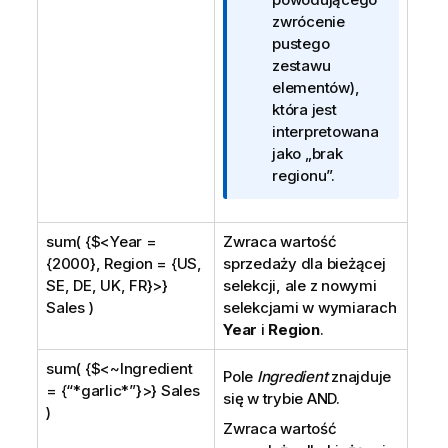
zwrócenie
pustego
zestawu
elementów),
która jest
interpretowana
jako „brak
regionu”.
sum( {$<Year =
Zwraca wartość
{2000}, Region = {US,
sprzedaży dla bieżącej
SE, DE, UK, FR}>}
selekcji, ale z nowymi
Sales )
selekcjami w wymiarach
Year
i
Region
.
sum( {$<~Ingredient
Pole
Ingredient
znajduje
= {“*garlic*”}>} Sales
się w trybie AND.
)
Zwraca wartość