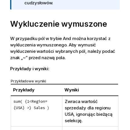
cudzysłowów.
Wykluczenie wymuszone
W przypadku pól w trybie And można korzystać z
wykluczenia wymuszonego. Aby wymusić
wykluczenie wartości wybranych pól, należy podać
znak „~” przed nazwą pola.
Przykłady i wyniki:
Przykładowe wyniki
Przykłady
Wyniki
sum( {1<Region=
Zwraca wartość
{USA} >} Sales )
sprzedaży dla regionu
USA
, ignorując bieżącą
selekcję.