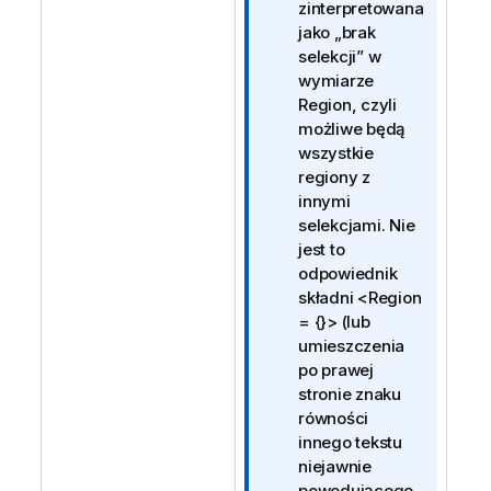
m
zinterpretowana
a
jako „brak
c
selekcji” w
j
wymiarze
a
Region
, czyli
możliwe będą
wszystkie
regiony z
innymi
selekcjami. Nie
jest to
odpowiednik
składni
<Region
= {}>
(lub
umieszczenia
po prawej
stronie znaku
równości
innego tekstu
niejawnie
powodującego