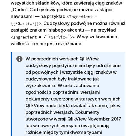
wszystkich składników, które zawierają ciąg znaków
„
Garlic
”. Cudzysłowy podwójne można zastąpić
nawiasami — na przykład
<Ingredient =
. Cudzysłowy podwójne można również
{[*Garlic*]}>
zastąpić znakami słabego akcentu — na przykład
. W wyszukiwaniach
<Ingredient = {`*Garlic*`}>
wielkość liter nie jest rozróżniana.
I
W poprzednich wersjach
QlikView
n
cudzysłowy pojedyncze nie były odróżniane
f
od podwójnych i wszystkie ciągi znaków w
o
cudzysłowach były traktowane jak
r
wyszukiwania. W celu zachowania
m
zgodności z poprzednimi wersjami
a
dokumenty utworzone w starszych wersjach
c
QlikView
nadal będą działać tak samo, jak w
j
poprzednich wersjach. Dokumenty
a
utworzone w wersji
QlikView
November 2017
lub w nowszych wersjach uwzględniają
różnice między tymi dwoma typami