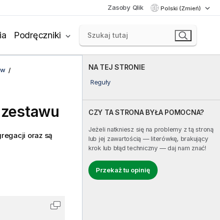
Zasoby Qlik
Polski (Zmień)
ia
Podręczniki
NA TEJ STRONIE
ów
Reguły
 zestawu
CZY TA STRONA BYŁA POMOCNA?
Jeżeli natkniesz się na problemy z tą stroną
regacji oraz są
lub jej zawartością — literówkę, brakujący
krok lub błąd techniczny — daj nam znać!
Przekaż tu opinię
Skopiuj kod do schowka