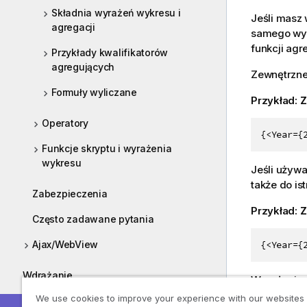
Składnia wyrażeń wykresu i
Jeśli masz 
agregacji
samego wyr
funkcji agre
Przykłady kwalifikatorów
agregujących
Zewnętrzne
Formuły wyliczane
Przykład:
Z
Operatory
{<Year={
Funkcje skryptu i wyrażenia
wykresu
Jeśli używa
także do is
Zabezpieczenia
Przykład:
Z
Często zadawane pytania
Ajax/WebView
{<Year={
Wdrażanie
Wyrażenie 
że zostanie
We use cookies to improve your experience with our websites
Administrowanie