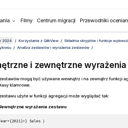
ania
Filmy
Centrum migracji
Przewodniki ocenian
y 2024
Korzystanie z QlikView
Składnia skryptów i funkcje wykres
ykresu
Analiza zestawów i wyrażenia zestawów
trzne i zewnętrzne wyrażenia
zestawów mogą być używane wewnątrz i na zewnątrz funkcji ag
wiasy klamrowe.
zestawu użyte w funkcji agregacji może wyglądać tak:
ewnętrzne wyrażenie zestawu
Year={2021}>} Sales )