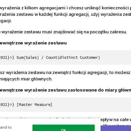
wyrażenia z kilkom agregacjami i chcesz uniknąć konieczności 
ażenia zestawu w każdej funkcji agregacji, użyj wyrażenia zes
gacji.
 wyrażenie zestawu musi znajdować się na początku zakresu.
ewnętrzne wyrażenie zestawu
2021}>} Sum(Sales) / Count(distinct Customer)
sz wyrażenia zestawu na zewnątrz funkcji agregacji, to możesz
tniejących miar głównych.
ewnętrzne wyrażenie zestawu zastosowane do miary główn
2021}>} [Master Measure]
zestawu użyte na zewnątrz funkcji agregacji ma wpływ na całe
 ujęte w nawias, który określa zakres dostępności. W poniższym
 and to
Ok