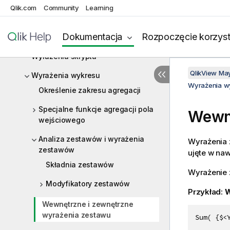
Qlik.com
Community
Learning
Funkcje
Dokumentacja
Rozpoczęcie korzyst
Instrukcje i słowa kluczowe skryptu
Wyrażenia skryptu
QlikView Ma
Wyrażenia wykresu
Wyrażenia w
Określenie zakresu agregacji
Specjalne funkcje agregacji pola
Wewnę
wejściowego
Analiza zestawów i wyrażenia
Wyrażenia 
zestawów
ujęte w na
Składnia zestawów
Wyrażenie 
Modyfikatory zestawów
Przykład:
W
Wewnętrzne i zewnętrzne
wyrażenia zestawu
Sum( {$<