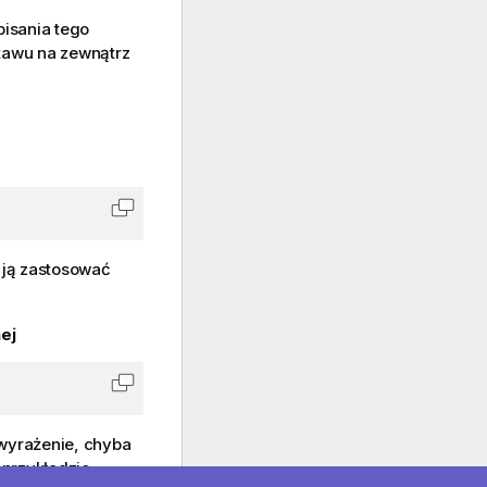
pisania tego
tawu na zewnątrz
Skopiuj kod do schowka
 ją zastosować
ej
Skopiuj kod do schowka
 wyrażenie, chyba
 przykładzie