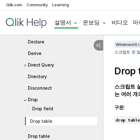
Qlik.com
Community
Learning
Comment field
Comment table
설명서
온보딩
비디오
마
Connect
Declare
Windows에서의
스크립트 문 
Derive
Direct Query
Drop 
Directory
스크립트 
Disconnect
는 여러 개
Drop
구문:
Drop field
drop table
Drop table
Drop table