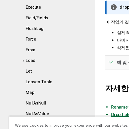
정
drop
Execute
보
Field/Fields
메
이 작업의 
모
FlushLog
실제 
Force
나머지
삭제된
From
Load
예 및 
Let
Loosen Table
자세한
Map
NullAsNull
Rename 
NullAsValue
Drop fiel
Drop
Qualify
We use cookies to improve your experience with our websites