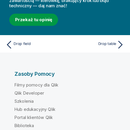
zawartością — literówkę, brakujący krok lub błąd
techniczny — daj nam znać!
Przekaż tu opinię
Drop field
Drop table
Zasoby Pomocy
Filmy pomocy dla Qlik
Qlik Developer
Szkolenia
Hub edukacyjny Qlik
Portal klientów Qlik
Biblioteka