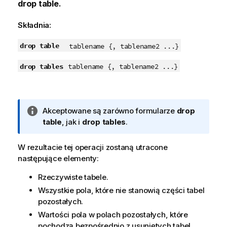
drop table
.
Składnia:
drop table
tablename {, tablename2 ...}
drop tables
tablename {, tablename2 ...}
I
Akceptowane są zarówno formularze
drop
n
table
, jak i
drop tables
.
f
o
W rezultacie tej operacji zostaną utracone
r
następujące elementy:
m
Rzeczywiste tabele.
a
c
Wszystkie pola, które nie stanowią części tabel
j
pozostałych.
a
Wartości pola w polach pozostałych, które
pochodzą bezpośrednio z usuniętych tabel.