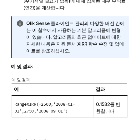
(주기적일 필요가 없음)에 대해 집계된 내부 수익률
(연간)을 계산합니다.
정
Qlik Sense 클라이언트 관리
의 다양한 버전 간에
보
는 이 함수에서 사용하는 기본 알고리즘에 변형
메
이 있습니다. 알고리즘의 최근 업데이트에 대한
모
자세한 내용은 지원 문서 XIRR 함수 수정 및 업데
이트를 참조하십시오.
예 및 결과:
예 및 결과
예
결과
RangeXIRR(-2500,'2008-01-
0.1532를 반
01',2750,'2008-09-01')
환합니다.